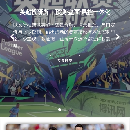
英超投研所 | 预测·盘面·风控一体化
以投研框架做英超：变量拆解、情景推演、盘口定
价与回撤控制。输出清晰的赛前结论与风险控制思
路。少主观，多证据，让每一次选择都经得起复
盘。
英超联赛