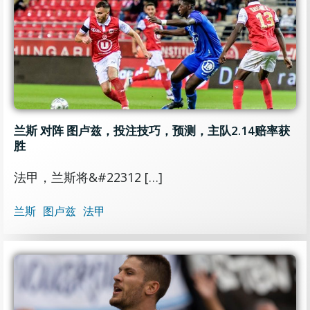
兰斯 对阵 图卢兹，投注技巧，预测，主队2.14赔率获
胜
法甲，兰斯将&#22312 […]
兰斯
图卢兹
法甲