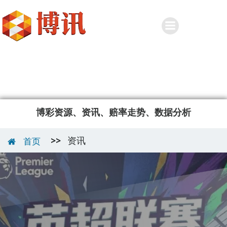
Skip
to
content
博彩资源、资讯、赔率走势、数据分析
>>
资讯
首页