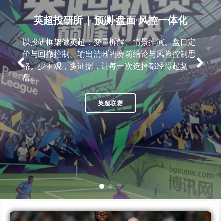
英超投研所 | 预测·盘面·风控一体化
以投研框架做英超：变量拆解、情景推演、盘口定
价与回撤控制。输出清晰的赛前结论与风险控制思
路。少主观，多证据，让每一次选择都经得起复
盘。
英超联赛