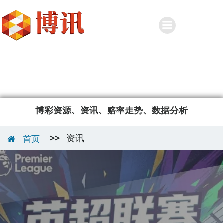
Skip
to
content
博彩资源、资讯、赔率走势、数据分析
>>
资讯
首页