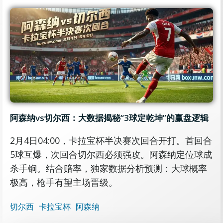
阿森纳vs切尔西：大数据揭秘“3球定乾坤”的赢盘逻辑
2月4日04:00，卡拉宝杯半决赛次回合开打。首回合
5球互爆，次回合切尔西必须强攻。阿森纳定位球成
杀手锏。结合赔率，独家数据分析预测：大球概率
极高，枪手有望主场晋级。
切尔西
卡拉宝杯
阿森纳