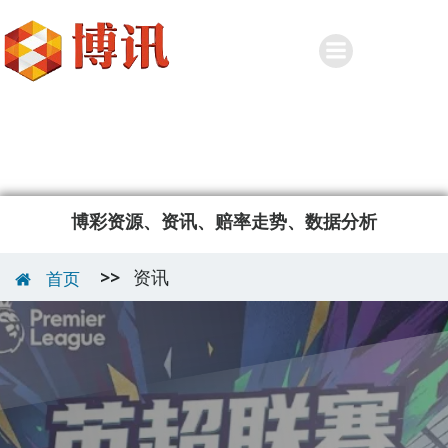
Skip
to
content
博彩资源、资讯、赔率走势、数据分析
>>
资讯
首页