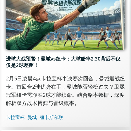
进球大战预警！曼城vs纽卡：大球赔率2.30背后不仅
仅是2球差距！
2月5日凌晨4点卡拉宝杯半决赛次回合，曼城迎战纽
卡。首回合2球优势在手，曼城能否轻松过关？卫冕
冠军纽卡需净胜2球才能续命。结合赔率数据，深度
解析双方战术博弈与晋级概率。
卡拉宝杯
曼城
纽卡斯尔联