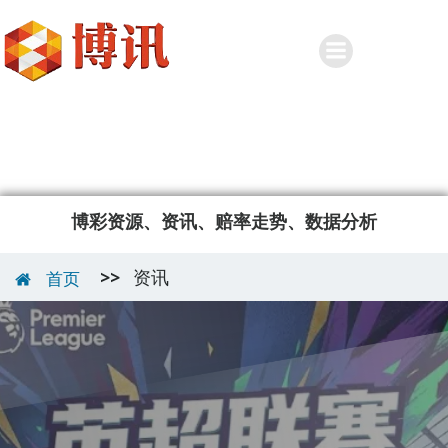
Skip
to
content
博彩资源、资讯、赔率走势、数据分析
>>
资讯
首页