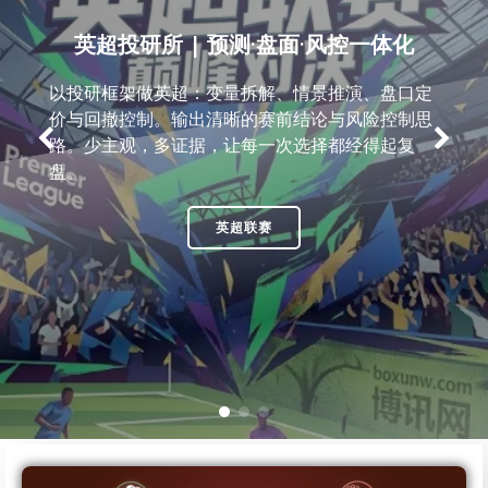
英超投研所 | 预测·盘面·风控一体化
以投研框架做英超：变量拆解、情景推演、盘口定
价与回撤控制。输出清晰的赛前结论与风险控制思
路。少主观，多证据，让每一次选择都经得起复
盘。
英超联赛