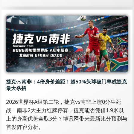
捷克vs南非：4倍身价差距！超50%头球破门率成捷克
最大杀招
2026世界杯A组第二轮，捷克vs南非上演0分生死
战！南非2大主力红牌停赛，捷克能否凭借1.9米以
上的身高优势全取3分？博讯网带来最新比分预测与
首发阵容分析。