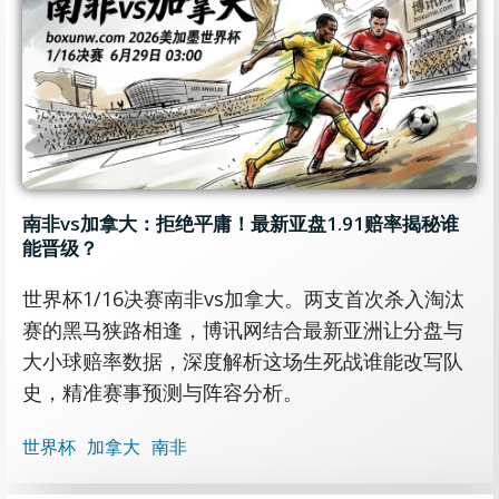
南非vs加拿大：拒绝平庸！最新亚盘1.91赔率揭秘谁
能晋级？
世界杯1/16决赛南非vs加拿大。两支首次杀入淘汰
赛的黑马狭路相逢，博讯网结合最新亚洲让分盘与
大小球赔率数据，深度解析这场生死战谁能改写队
史，精准赛事预测与阵容分析。
世界杯
加拿大
南非