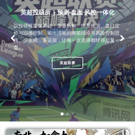
篮球NBA胜率实验室 | 预测·分析
一体化
南
、盘口定
跟踪让分盘与大小分从开盘到临场的变化
险控制思
响定价的关键变量：伤停、背靠背、轮换
得起复
冲与对位。给出更清晰的下注思路与分仓
绝追涨杀跌。
篮球NBA