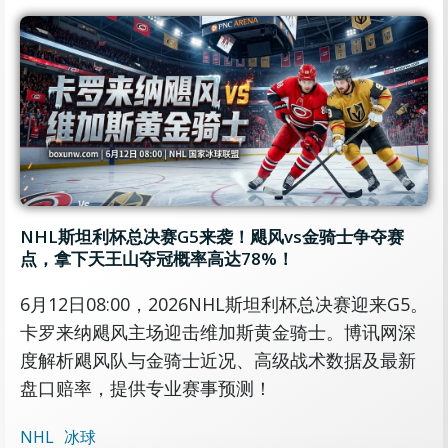
NHL斯坦利杯总决赛G5来袭！飓风vs金骑士争夺赛
点，拿下天王山夺冠概率高达78%！
6月12日08:00，2026NHL斯坦利杯总决赛迎来G5。
卡罗来纳飓风主场迎击维加斯黄金骑士。博讯网深
度解析飓风队与金骑士近况、高级战术数据及最新
盘口赔率，提供专业赛事预测！
NHL
冰球