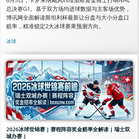
6月3日，卡罗来纳飓风vs维加斯黄金骑士打响NHL
总决赛G1。基于双方场均进球数据与主客场优势，
博讯网全面解读斯坦利杯最新让分盘与大小分盘口
赔率，精准锁定2大冰球赛果预测方向。
冰球
2026冰球世锦赛 | 赛程阵容奖金赔率全解读 | 瑞士双
城办赛 |