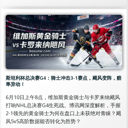
斯坦利杯总决赛G4：骑士冲击3-1赛点，飓风变阵，赔
率异动！
6月10日上午8点，维加斯黄金骑士与卡罗来纳飓风
打响NHL总决赛G4生死战。博讯网深度解析，手握
2-1领先的黄金骑士为何在盘口上未获绝对青睐？飓
风5v5高阶数据能否转化为胜势？