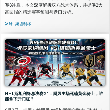
赛8连胜，本文深度解析双方战术体系，并提供2大
高回报的精选赛事预测与盘口分析。
冰球
斯坦利杯
NHL斯坦利杯总决赛G1：飓风主场死磕黄金骑士，谁
能拿下开门红？