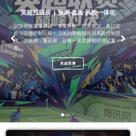
英超投研所 | 预测·盘面·风控一体化
以投研框架做英超：变量拆解、情景推演、盘口定
价与回撤控制。输出清晰的赛前结论与风险控制思
路。少主观，多证据，让每一次选择都经得起复
盘。
英超联赛