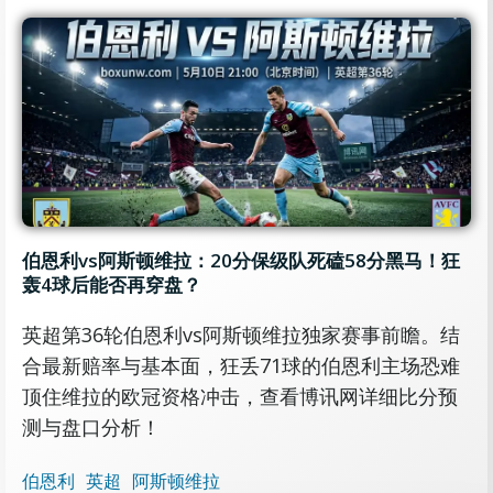
伯恩利vs阿斯顿维拉：20分保级队死磕58分黑马！狂
轰4球后能否再穿盘？
英超第36轮伯恩利vs阿斯顿维拉独家赛事前瞻。结
合最新赔率与基本面，狂丢71球的伯恩利主场恐难
顶住维拉的欧冠资格冲击，查看博讯网详细比分预
测与盘口分析！
伯恩利
英超
阿斯顿维拉