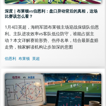
深度｜布莱顿vs伯恩利：盘口异动背后的真相，这场
比赛该怎么看？
1月4日英超，海鸥军团布莱顿主场迎战保级队伯恩
利。主队进攻效率vs客队低位防守，谁能占据主
动？本文详解赛前形势、伤停名单，结合最新盘赔
走势，独家解读机构让步加深的意图
伯恩利
布莱顿
英超