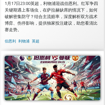
1月17日23:00英超，利物浦迎战伯恩利。红军争四
关键期遇上客场虫，在萨拉赫缺席的情况下，如何
破解密集防守？结合主流赔率，深度解析双方战术
博弈、伤停影响，提供独家投注建议，助您看清比
赛走势。
伯恩利
利物浦
英超