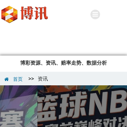
Skip
to
content
博彩资源、资讯、赔率走势、数据分析
>>
资讯
首页