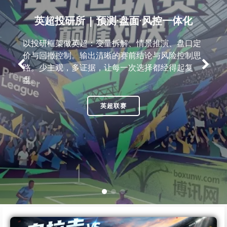
篮球NBA胜率实验室 | 预测·分析·投
化
南
口定
跟踪让分盘与大小分从开盘到临场的变化，拆
制思
响定价的关键变量：伤停、背靠背、轮换、节
复
冲与对位。给出更清晰的下注思路与分仓框架
绝追涨杀跌。
篮球NBA