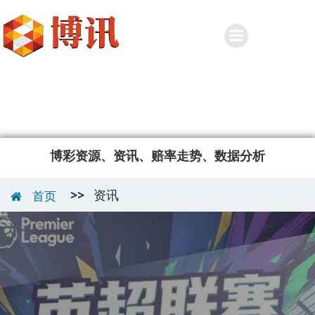
Skip
to
content
博彩资源、资讯、赔率走势、数据分析
>>
资讯
首页