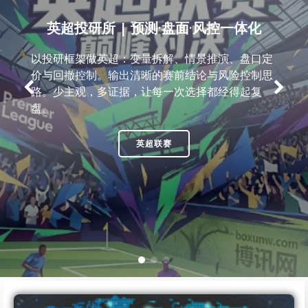
英超投研所 | 预测·盘面·风控一体化
以投研框架做英超：变量拆解、情景推演、盘口定
价与回撤控制。输出清晰的赛前结论与风险控制思
路。少主观，多证据，让每一次选择都经得起复
盘。
英超联赛