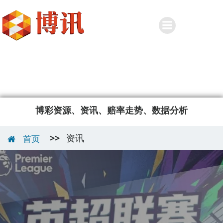
Skip
to
content
博彩资源、资讯、赔率走势、数据分析
>>
资讯
首页