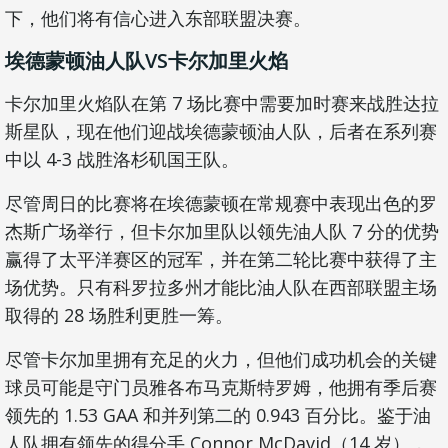
下，他们将有信心进入东部联盟决赛。
埃德蒙顿油人队VS卡尔加里火焰
卡尔加里火焰队在第 7 场比赛中需要加时赛来战胜达拉
斯星队，现在他们迎战埃德蒙顿油人队，后者在系列赛
中以 4-3 战胜洛杉矶国王队。
尽管周日的比赛将在埃德蒙顿在常规赛中表现出色的罗
杰斯广场举行，但卡尔加里队以领先油人队 7 分的优势
赢得了太平洋赛区的冠军，并在第二轮比赛中获得了主
场优势。只有科罗拉多州才能比油人队在西部联盟主场
取得的 28 场胜利更胜一筹。
尽管卡尔加里拥有充足的火力，但他们成功机会的关键
球员可能是守门员雅各布马克斯特罗姆，他拥有季后赛
领先的 1.53 GAA 和并列第二的 0.943 百分比。鉴于油
人队拥有领先的得分手 Connor McDavid（14 岁），