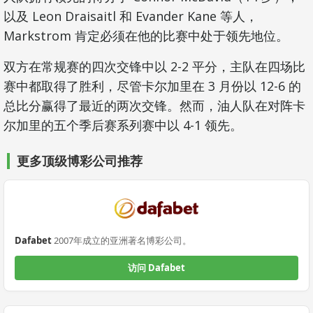
以及 Leon Draisaitl 和 Evander Kane 等人，
Markstrom 肯定必须在他的比赛中处于领先地位。
双方在常规赛的四次交锋中以 2-2 平分，主队在四场比
赛中都取得了胜利，尽管卡尔加里在 3 月份以 12-6 的
总比分赢得了最近的两次交锋。然而，油人队在对阵卡
尔加里的五个季后赛系列赛中以 4-1 领先。
更多顶级博彩公司推荐
Dafabet
2007年成立的亚洲著名博彩公司。
访问 Dafabet