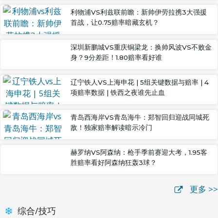
利物浦VS利兹联前瞻：新帅伊劳拉携3大强援
首战，让0.75赔率暗藏玄机？
深圳新鹏城VS重庆铜梁龙：换帅风波VS不败金
身？9分差距！1.80赔率看好谁
辽宁铁人VS上海申花 | 5组关键数据与赔率 | 4
项赔率数据 | 铁西之夜谁先止血
青岛西海岸VS青岛海牛：郑智回归迎战同城死
敌！独家赔率解读暗示冷门
赫罗纳VS阿森纳：枪手季前赛迎大考，1.95客
胜赔率看好阿森纳狂轰3球？
更多 >>
综合/技巧