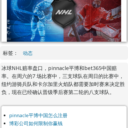
标签：
动态
冰球NHL赔率盘口，pinnacle平博和bet365中国赔
率。在周六的7 场比赛中，三支球队在周日的比赛中，
纽约游骑兵队和卡尔加里火焰队都需要加时赛来决定胜
负，现在已经确认晋级季后赛第二轮的八支球队。
pinnacle平博中国怎么注册
博彩公司如何限制你赢钱