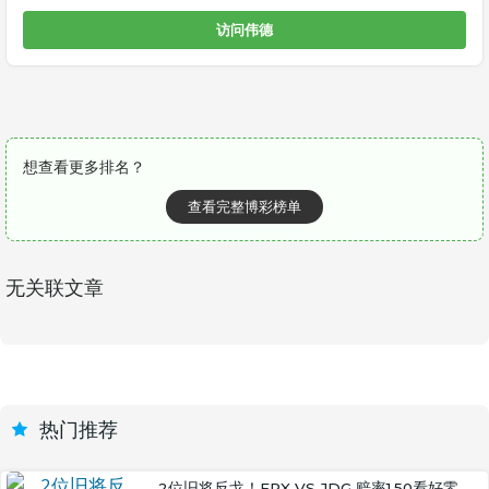
访问伟德
想查看更多排名？
查看完整博彩榜单
无关联文章
热门推荐
2位旧将反戈！FPX VS JDG 赔率1.50看好零