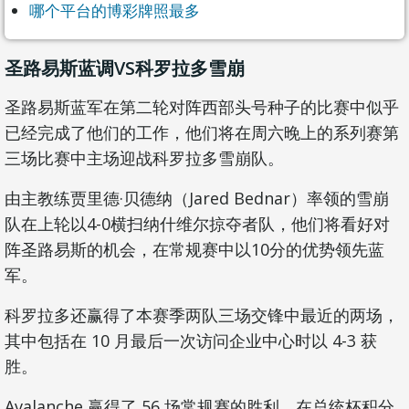
哪个平台的博彩牌照最多
圣路易斯蓝调VS科罗拉多雪崩
圣路易斯蓝军在第二轮对阵西部头号种子的比赛中似乎
已经完成了他们的工作，他们将在周六晚上的系列赛第
三场比赛中主场迎战科罗拉多雪崩队。
由主教练贾里德·贝德纳（Jared Bednar）率领的雪崩
队在上轮以4-0横扫纳什维尔掠夺者队，他们将看好对
阵圣路易斯的机会，在常规赛中以10分的优势领先蓝
军。
科罗拉多还赢得了本赛季两队三场交锋中最近的两场，
其中包括在 10 月最后一次访问企业中心时以 4-3 获
胜。
Avalanche 赢得了 56 场常规赛的胜利，在总统杯积分