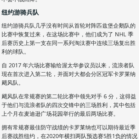
纽约游骑兵队
纽约游骑兵队几乎没有时间从首轮对阵匹兹堡企鹅队的
比赛中恢复过来，在这场比赛中，他们成为了 NHL 季
后赛历史上第一支在同一系列淘汰赛中连续三场复出胜
利的球队。
自 2017 年六场比赛输给渥太华参议员以来，流浪者队
现在首次进入第二轮，并面对大都会分区冠军卡罗莱纳
飓风队。
飓风队在常规赛的第二轮比赛中领先对手 6 分，这得益
于他们与流浪者队的四次交锋中的三场胜利，其中包括
上个月在麦迪逊广场花园举行的最后两场比赛。
拥有常规赛最佳防守战绩的卡罗莱纳也可以期待最近季
后赛战胜纽约，在2020年横扫两队预选赛5胜1负的情况