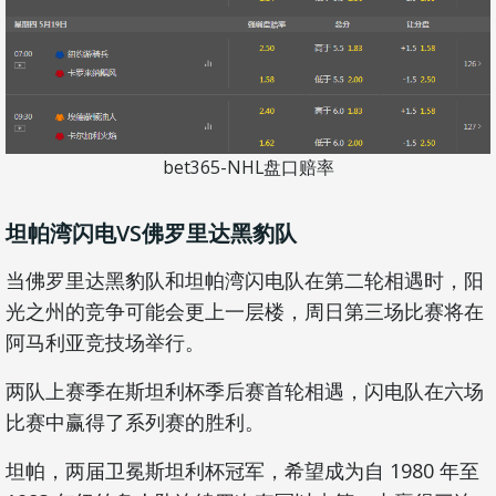
bet365-NHL盘口赔率
坦帕湾闪电VS佛罗里达黑豹队
当佛罗里达黑豹队和坦帕湾闪电队在第二轮相遇时，阳
光之州的竞争可能会更上一层楼，周日第三场比赛将在
阿马利亚竞技场举行。
两队上赛季在斯坦利杯季后赛首轮相遇，闪电队在六场
比赛中赢得了系列赛的胜利。
坦帕，两届卫冕斯坦利杯冠军，希望成为自 1980 年至