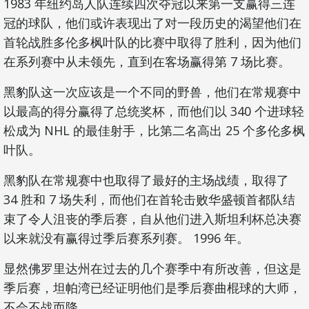
1983 年纽约岛人队连续四次夺冠以来第一支赢得三连
冠的球队，他们或许表现出了对一段历史的渴望他们在
首轮战胜多伦多枫叶队的比赛中取得了胜利，因为他们
在系列赛中从未领先，直到在客场赢得第 7 场比赛。
黑豹队这一次应该是一个不同的野兽，他们在常规赛中
以最高的得分赢得了总统奖杯，而他们以 340 个进球轻
松成为 NHL 的最佳射手，比第二名高出 25 个多伦多枫
叶队。
黑豹队在常规赛中也取得了最好的主场战绩，取得了
34 胜和 7 场失利，而他们在首轮击败华盛顿首都队结
束了令人沮丧的季后赛，自从他们进入斯坦利杯总决赛
以来就没有赢得过季后赛系列赛。 1996 年。
显然佛罗里达州在过去的几个赛季中有所改善，但这是
季后赛，坦帕湾已经证明他们是季后赛曲棍球的大师，
不会不战而降。