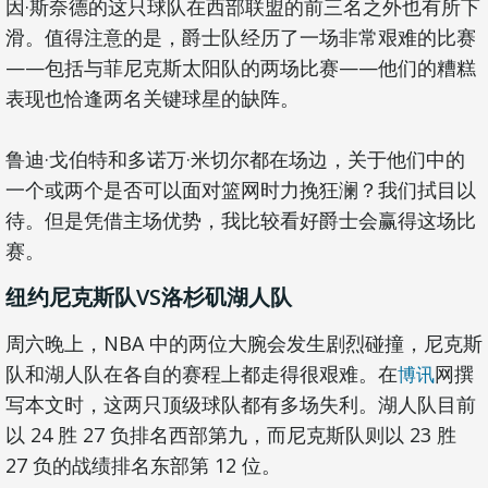
因·斯奈德的这只球队在西部联盟的前三名之外也有所下
滑。值得注意的是，爵士队经历了一场非常艰难的比赛
——包括与菲尼克斯太阳队的两场比赛——他们的糟糕
表现也恰逢两名关键球星的缺阵。
鲁迪·戈伯特和多诺万·米切尔都在场边，关于他们中的
一个或两个是否可以面对篮网时力挽狂澜？我们拭目以
待。但是凭借主场优势，我比较看好爵士会赢得这场比
赛。
纽约尼克斯队VS洛杉矶湖人队
周六晚上，NBA 中的两位大腕会发生剧烈碰撞，尼克斯
队和湖人队在各自的赛程上都走得很艰难。在
网撰
博讯
写本文时，这两只顶级球队都有多场失利。湖人队目前
以 24 胜 27 负排名西部第九，而尼克斯队则以 23 胜
27 负的战绩排名东部第 12 位。