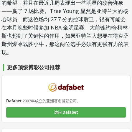
的希望，并且在最近几周表现出一些明显的改善迹象
——赢了 7 场比赛。Trae Young 显然是亚特兰大的核
心球员，而这位场均 27.7 分的控球后卫，很有可能会
在本月晚些时候参加 NBA 全明星赛。大前锋约翰·柯林
斯也起到了关键性的作用，如果亚特兰大想要在得克萨
斯州爆冷战胜小牛，那这两位选手必须有更强有力的表
现。
更多顶级博彩公司推荐
Dafabet
2007年成立的亚洲著名博彩公司。
访问 Dafabet