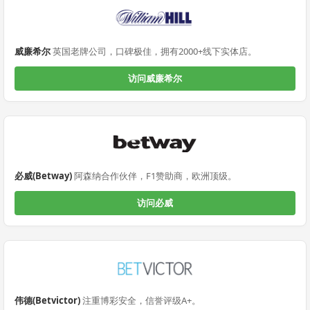
威廉希尔
英国老牌公司，口碑极佳，拥有2000+线下实体店。
访问威廉希尔
必威(Betway)
阿森纳合作伙伴，F1赞助商，欧洲顶级。
访问必威
伟德(Betvictor)
注重博彩安全，信誉评级A+。