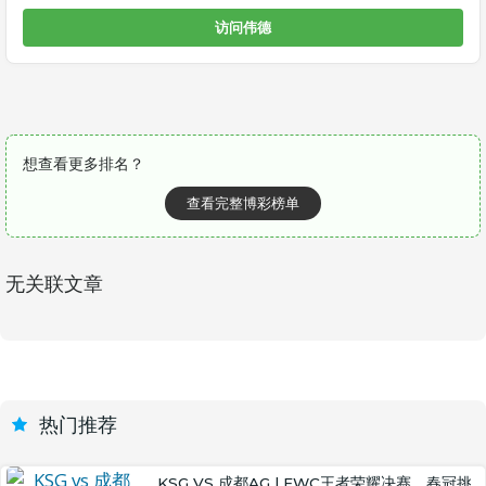
访问伟德
想查看更多排名？
查看完整博彩榜单
无关联文章
热门推荐
KSG VS 成都AG | EWC王者荣耀决赛，春冠挑