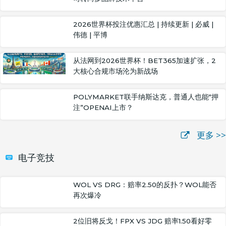
2026世界杯投注优惠汇总 | 持续更新 | 必威 |
伟德 | 平博
从法网到2026世界杯！BET365加速扩张，2
大核心合规市场沦为新战场
POLYMARKET联手纳斯达克，普通人也能“押
注”OPENAI上市？
更多 >>
电子竞技
WOL VS DRG：赔率2.50的反扑？WOL能否
再次爆冷
2位旧将反戈！FPX VS JDG 赔率1.50看好零