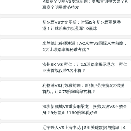
K联赛全明星VS曼城前瞻：曼城青训挑大梁？K
联赛全明星蓄势待发
切尔西VS尤文图斯：时隔15年切尔西重返香
港！让球赔率力挺蓝军1-0赢球
米兰德比移师澳洲！AC米兰VS国际米兰前瞻，
2大让球赔率揭秘谁占优？
济州SK VS 拜仁：让2.5球赔率揭示悬念，拜仁
亚洲首战仅带7名小将？
利物浦VS利兹联前瞻：新帅伊劳拉携3大强援
首战，让0.75赔率暗藏玄机？
深圳新鹏城VS重庆铜梁龙：换帅风波VS不败金
身？9分差距！1.80赔率看好谁
辽宁铁人VS上海申花 | 5组关键数据与赔率 | 4