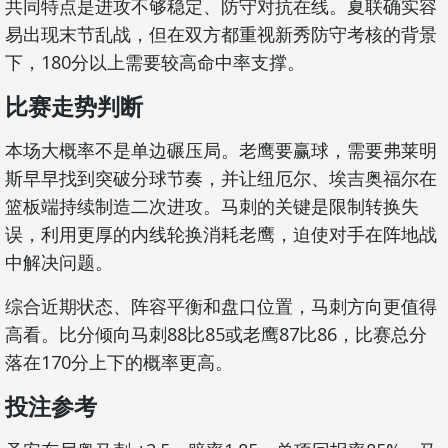
共同特点是进攻不够稳定、防守对抗在线。夏联确实容
易出现末节乱战，但在双方都重视新秀防守考核的背景
下，180分以上需要较高命中率支撑。
比赛走势判断
本场大概率不是单边碾压局。老鹰要赢球，需要弗莱明
斯早早找到突破分球节奏，并让纽厄尔、埃吉奥福尔在
篮板端持续制造二次进攻。马刺的关键是限制转换失
误，利用更厚的内线轮换消耗老鹰，迫使对手在阵地战
中解决问题。
综合近期状态、阵容平衡和盘口位置，马刺方向更值得
高看。比分倾向马刺88比85或老鹰87比86，比赛总分
落在170分上下的概率更高。
投注参考