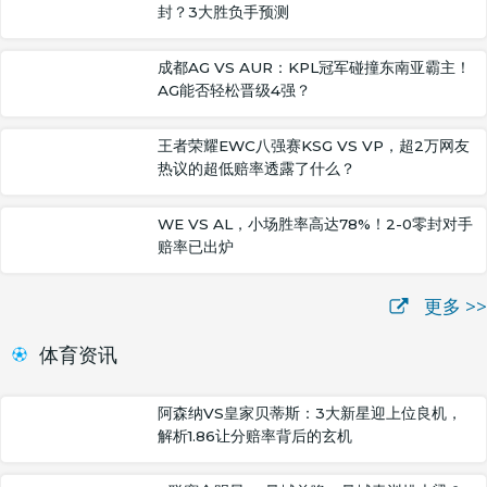
封？3大胜负手预测
成都AG VS AUR：KPL冠军碰撞东南亚霸主！
AG能否轻松晋级4强？
王者荣耀EWC八强赛KSG VS VP，超2万网友
热议的超低赔率透露了什么？
WE VS AL，小场胜率高达78%！2-0零封对手
赔率已出炉
更多 >>
体育资讯
阿森纳VS皇家贝蒂斯：3大新星迎上位良机，
解析1.86让分赔率背后的玄机