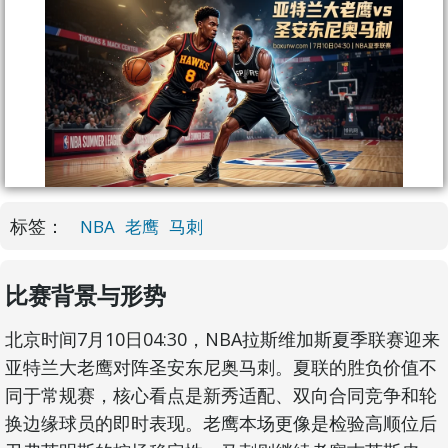
标签：
NBA
老鹰
马刺
比赛背景与形势
北京时间7月10日04:30，NBA拉斯维加斯夏季联赛迎来
亚特兰大老鹰对阵圣安东尼奥马刺。夏联的胜负价值不
同于常规赛，核心看点是新秀适配、双向合同竞争和轮
换边缘球员的即时表现。老鹰本场更像是检验高顺位后