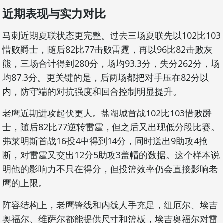
近期表现与实力对比
马刺近期夏联状态更完整。过去三场夏联先以102比103
惜败爵士，随后82比77击败雷霆，再以96比82击败灰
熊，三场合计得到280分，场均93.3分，失分262分，场
均87.3分。更关键的是，后两场都把对手压在82分以
内，防守端的对抗强度和回合控制明显提升。
老鹰近期进攻起伏更大。盐湖城首战102比103惜败爵
士，随后82比77逆转雷霆，但之后又出现低分段比赛。
弗莱明斯首战16投4中得到14分，同时送出9助攻4抢
断，对雷霆又交出12分5助攻3盖帽的数据。这个样本说
明他的影响力不只在得分，但投篮效率仍会直接影响老
鹰的上限。
阵容结构上，老鹰锋线和内线人手充足，纽厄尔、埃吉
奥福尔、维萨尔都能提供尺寸和篮板，埃吉奥福尔对雷