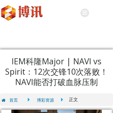
Skip
to
content
IEM科隆Major | NAVI vs
Spirit：12次交锋10次落败！
NAVI能否打破血脉压制
正文
首页
博彩资源