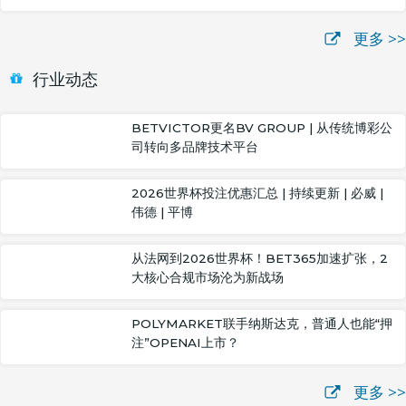
更多 >>
行业动态
BETVICTOR更名BV GROUP | 从传统博彩公
司转向多品牌技术平台
2026世界杯投注优惠汇总 | 持续更新 | 必威 |
伟德 | 平博
从法网到2026世界杯！BET365加速扩张，2
大核心合规市场沦为新战场
POLYMARKET联手纳斯达克，普通人也能“押
注”OPENAI上市？
更多 >>