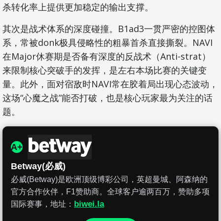
杀转化率上提供更加稳定的输出支撑。
其次是战术体系的深度碰撞。B1ad3一贯严密的控图体
系，常被donk极具侵略性的粗暴首杀直接撕裂。NAVI
在Major休赛期是否备有深度的反战术（Anti-strat）
来限制核心突破手的发挥，是左右本场比赛的关键变
量。此外，面对宿敌时NAVI常在胶着局出现心态波动，
这场“心魔之战”能否打破，也是核心玩家最为关注的话
题。
A+
Betway(必威)
必威(Betway)是欧洲顶级博彩公司，英超曼城、阿森纳的
官方合作伙伴，F1赞助商。全球客户逾两百万，赞助多项
biwei.la
国际赛事，地址：