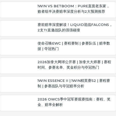
1WIN VS BETBOOM：PURE直面老东家，
败者组半决赛赔率深度分析与2大预测推荐
赛前赔率深度解读！LIQUID迎战FALCONS，
2支TI直邀战队的强强碰撞
使命召唤EWC | 赛程赛制 | 参赛队伍 | 赔率数
据 | 夺冠热门
2026加拿大网球公开赛 | 加拿大大师赛 | 赛程
时间、参赛名单、奖金积分与夺冠热门
1WIN ESSENCE II | 1WIN精英赛S2 | 赛程赛
制 | 参赛战队与夺冠赔率分析
2026 OWCS季中冠军赛观赛指南：赛程、奖
金、赔率全解析