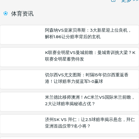
体育资讯
阿森纳VS皇家贝蒂斯：3大新星迎上位良机，
解析1.86让分赔率背后的玄机
K联赛全明星VS曼城前瞻：曼城青训挑大梁？K
联赛全明星蓄势待发
切尔西VS尤文图斯：时隔15年切尔西重返香
港！让球赔率力挺蓝军1-0赢球
米兰德比移师澳洲！AC米兰VS国际米兰前瞻，
2大让球赔率揭秘谁占优？
济州SK VS 拜仁：让2.5球赔率揭示悬念，拜仁
亚洲首战仅带7名小将？