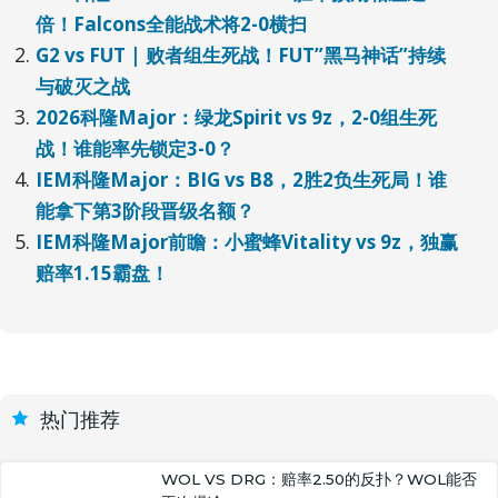
倍！Falcons全能战术将2-0横扫
G2 vs FUT | 败者组生死战！FUT”黑马神话”持续
与破灭之战
2026科隆Major：绿龙Spirit vs 9z，2-0组生死
战！谁能率先锁定3-0？
IEM科隆Major：BIG vs B8，2胜2负生死局！谁
能拿下第3阶段晋级名额？
IEM科隆Major前瞻：小蜜蜂Vitality vs 9z，独赢
赔率1.15霸盘！
热门推荐
WOL VS DRG：赔率2.50的反扑？WOL能否