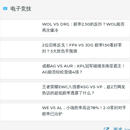
电子竞技
WOL VS DRG：赔率2.50的反扑？WOL能否
再次爆冷
2位旧将反戈！FPX VS JDG 赔率1.50看好零
封？3大胜负手预测
成都AG VS AUR：KPL冠军碰撞东南亚霸主！
AG能否轻松晋级4强？
王者荣耀EWC八强赛KSG VS VP，超2万网友
热议的超低赔率透露了什么？
WE VS AL，小场胜率高达78%！2-0零封对手
赔率已出炉
更多 >>