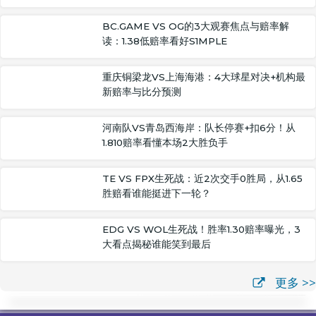
BC.GAME VS OG的3大观赛焦点与赔率解
读：1.38低赔率看好S1MPLE
重庆铜梁龙VS上海海港：4大球星对决+机构最
新赔率与比分预测
河南队VS青岛西海岸：队长停赛+扣6分！从
1.810赔率看懂本场2大胜负手
TE VS FPX生死战：近2次交手0胜局，从1.65
胜赔看谁能挺进下一轮？
EDG VS WOL生死战！胜率1.30赔率曝光，3
大看点揭秘谁能笑到最后
更多 >>