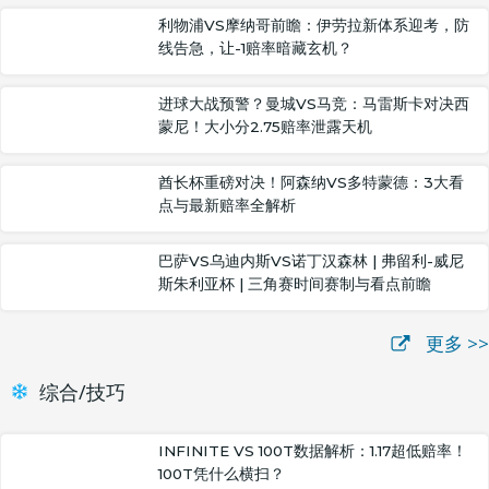
利物浦VS摩纳哥前瞻：伊劳拉新体系迎考，防
线告急，让-1赔率暗藏玄机？
进球大战预警？曼城VS马竞：马雷斯卡对决西
蒙尼！大小分2.75赔率泄露天机
酋长杯重磅对决！阿森纳VS多特蒙德：3大看
点与最新赔率全解析
巴萨VS乌迪内斯VS诺丁汉森林 | 弗留利-威尼
斯朱利亚杯 | 三角赛时间赛制与看点前瞻
更多 >>
综合/技巧
INFINITE VS 100T数据解析：1.17超低赔率！
100T凭什么横扫？