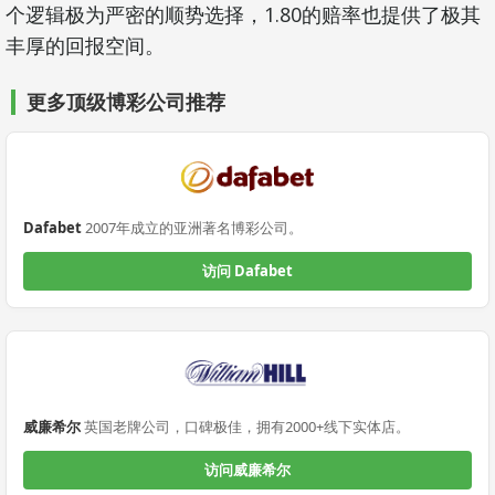
个逻辑极为严密的顺势选择，1.80的赔率也提供了极其
丰厚的回报空间。
更多顶级博彩公司推荐
Dafabet
2007年成立的亚洲著名博彩公司。
访问 Dafabet
威廉希尔
英国老牌公司，口碑极佳，拥有2000+线下实体店。
访问威廉希尔