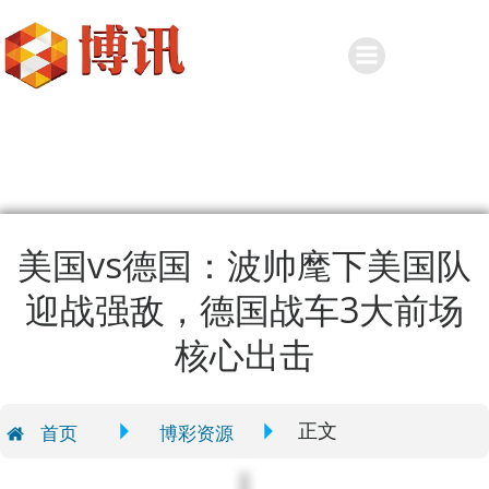
Skip
to
content
美国vs德国：波帅麾下美国队
迎战强敌，德国战车3大前场
核心出击
正文
首页
博彩资源