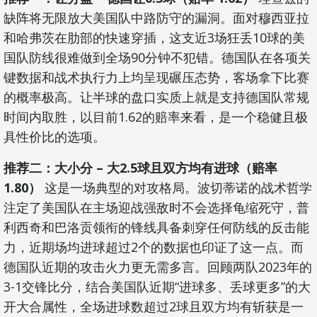
缺阵将无限放大美国队中路防守的漏洞。面对穆西亚拉
和哈弗茨在肋部的快速穿插，这支近3场狂丢10球的美
国队防线很难做到全场90分钟不犯错。德国队在各项关
键数据和战术执行力上均呈现碾压态势，客场拿下比赛
的概率极高。让半球的盘口实质上就是支持德国队常规
时间内取胜，以目前1.62的赔率来看，是一个稳健且极
具性价比的选项。
推荐二：大小分 – 大2.5球且双方均有进球（赔率
1.80）
这是一场典型的对攻格局。波切蒂诺的战术哲学
注定了美国队在主场迎战强敌时不会选择龟缩死守，普
利西奇和巴洛贡领衔的锋线具备刺穿任何防线的反击能
力，近期场均进球超过2个的数据也印证了这一点。而
德国队近期的攻击火力更无需多言。回顾两队2023年的
3-1交锋比分，结合美国队近期“进球多、丢球更多”的大
开大合属性，全场进球数超过2球且双方均有斩获是一