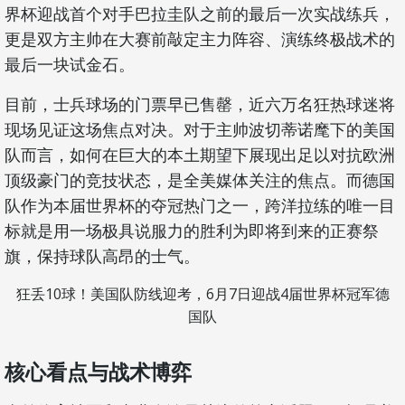
界杯迎战首个对手巴拉圭队之前的最后一次实战练兵，
更是双方主帅在大赛前敲定主力阵容、演练终极战术的
最后一块试金石。
目前，士兵球场的门票早已售罄，近六万名狂热球迷将
现场见证这场焦点对决。对于主帅波切蒂诺麾下的美国
队而言，如何在巨大的本土期望下展现出足以对抗欧洲
顶级豪门的竞技状态，是全美媒体关注的焦点。而德国
队作为本届世界杯的夺冠热门之一，跨洋拉练的唯一目
标就是用一场极具说服力的胜利为即将到来的正赛祭
旗，保持球队高昂的士气。
狂丢10球！美国队防线迎考，6月7日迎战4届世界杯冠军德
国队
核心看点与战术博弈