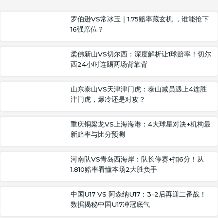
罗伯逊VS常冰玉｜1.75赔率藏玄机 ，谁能抢下
16强席位？
柔佛新山VS切尔西：深度解析让1球赔率！切尔
西24小时连踢两场背靠背
山东泰山VS天津津门虎：泰山减员遇上4连胜
津门虎，爆冷还是对攻？
重庆铜梁龙VS上海海港：4大球星对决+机构最
新赔率与比分预测
河南队VS青岛西海岸：队长停赛+扣6分！从
1.810赔率看懂本场2大胜负手
中国U17 VS 阿森纳U17：3-2后再迎二番战！
数据揭秘中国U17冲冠底气