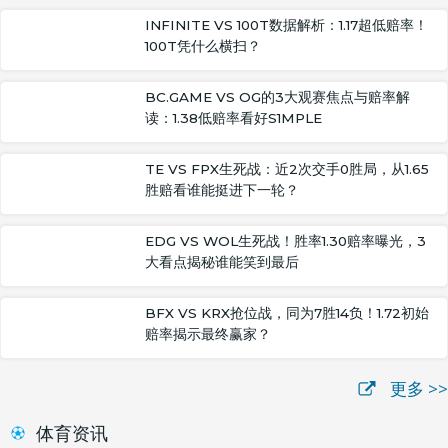
INFINITE VS 100T数据解析：1.17超低赔率！
100T凭什么横扫？
BC.GAME VS OG的3大观赛焦点与赔率解
读：1.38低赔率看好S1MPLE
TE VS FPX生死战：近2次交手0胜局，从1.65
胜赔看谁能挺进下一轮？
EDG VS WOL生死战！胜率1.30赔率曝光，3
大看点揭秘谁能笑到最后
BFX VS KRX抢位战，同为7胜14负！1.72初始
赔率揭示最终赢家？
更多 >>
体育资讯