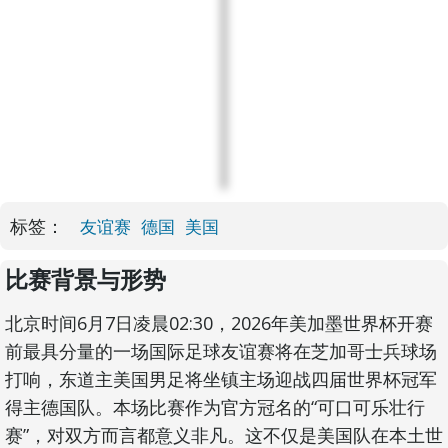
标签：
友谊赛
德国
美国
比赛背景与形势
北京时间6月7日凌晨02:30，2026年美加墨世界杯开赛
前最具分量的一场国际足球友谊赛将在芝加哥士兵球场
打响，东道主美国男足将坐镇主场迎战四届世界杯冠军
得主德国队。本场比赛作为官方冠名的“可口可乐壮行
赛”，对双方而言都意义非凡。这不仅是美国队在本土世