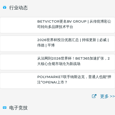
行业动态
BETVICTOR更名BV GROUP | 从传统博彩公
司转向多品牌技术平台
2026世界杯投注优惠汇总 | 持续更新 | 必威 |
伟德 | 平博
从法网到2026世界杯！BET365加速扩张，2
大核心合规市场沦为新战场
POLYMARKET联手纳斯达克，普通人也能“押
注”OPENAI上市？
更多 >>
电子竞技