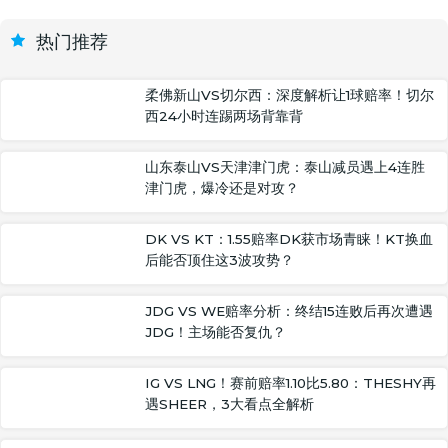
热门推荐
柔佛新山VS切尔西：深度解析让1球赔率！切尔
西24小时连踢两场背靠背
山东泰山VS天津津门虎：泰山减员遇上4连胜
津门虎，爆冷还是对攻？
DK VS KT：1.55赔率DK获市场青睐！KT换血
后能否顶住这3波攻势？
JDG VS WE赔率分析：终结15连败后再次遭遇
JDG！主场能否复仇？
IG VS LNG！赛前赔率1.10比5.80：THESHY再
遇SHEER，3大看点全解析