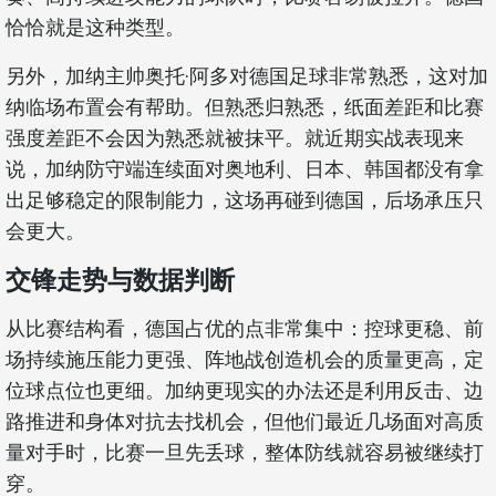
恰恰就是这种类型。
另外，加纳主帅奥托·阿多对德国足球非常熟悉，这对加
纳临场布置会有帮助。但熟悉归熟悉，纸面差距和比赛
强度差距不会因为熟悉就被抹平。就近期实战表现来
说，加纳防守端连续面对奥地利、日本、韩国都没有拿
出足够稳定的限制能力，这场再碰到德国，后场承压只
会更大。
交锋走势与数据判断
从比赛结构看，德国占优的点非常集中：控球更稳、前
场持续施压能力更强、阵地战创造机会的质量更高，定
位球点位也更细。加纳更现实的办法还是利用反击、边
路推进和身体对抗去找机会，但他们最近几场面对高质
量对手时，比赛一旦先丢球，整体防线就容易被继续打
穿。