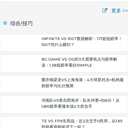
更多 >>
综合/技巧
INFINITE VS 100T数据解析：1.17超低赔率！
100T凭什么横扫？
BC.GAME VS OG的3大观赛焦点与赔率解
读：1.38低赔率看好S1MPLE
重庆铜梁龙VS上海海港：4大球星对决+机构最
新赔率与比分预测
河南队VS青岛西海岸：队长停赛+扣6分！从
1.810赔率看懂本场2大胜负手
TE VS FPX生死战：近2次交手0胜局，从1.65
胜赔看谁能挺进下一轮？