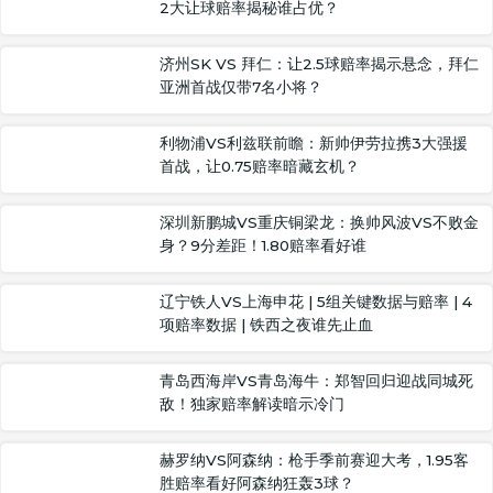
2大让球赔率揭秘谁占优？
济州SK VS 拜仁：让2.5球赔率揭示悬念，拜仁
亚洲首战仅带7名小将？
利物浦VS利兹联前瞻：新帅伊劳拉携3大强援
首战，让0.75赔率暗藏玄机？
深圳新鹏城VS重庆铜梁龙：换帅风波VS不败金
身？9分差距！1.80赔率看好谁
辽宁铁人VS上海申花 | 5组关键数据与赔率 | 4
项赔率数据 | 铁西之夜谁先止血
青岛西海岸VS青岛海牛：郑智回归迎战同城死
敌！独家赔率解读暗示冷门
赫罗纳VS阿森纳：枪手季前赛迎大考，1.95客
胜赔率看好阿森纳狂轰3球？