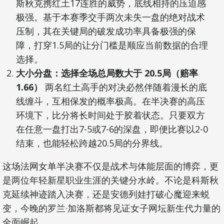
斯秋克携红土17连胜的威势，底线相持的压迫感
极强。基于本赛季交手两次未失一盘的绝对战术
压制，其在关键局的破发成功率具备极强的保
障，打穿1.5局的让分门槛是顺应当前数据的合理
选择。
大小分盘：选择全场总局数大于 20.5局（赔率
1.66）
两名红土高手的对决必然伴随着漫长的底
线缠斗，互相保发的概率极高。在半决赛的高压
环境下，比分将长时间处于胶着状态。只要双方
在任意一盘打出7-5或7-6的深盘，即便比赛以2-0
结束，也能轻松跨越20.5局的分界线。
这场法网女单半决赛不仅是战术与体能层面的博弈，更
是两位年轻新星职业生涯的关键分水岭。不论是科斯秋
克延续神迹踏入决赛，还是安德列娃打破心魔迎来蜕
变，今晚的罗兰·加洛斯都将见证女子网坛新生代力量的
全面崛起。