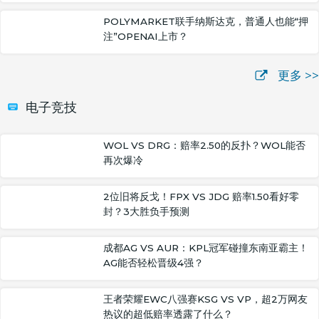
POLYMARKET联手纳斯达克，普通人也能“押
注”OPENAI上市？
更多 >>
电子竞技
WOL VS DRG：赔率2.50的反扑？WOL能否
再次爆冷
2位旧将反戈！FPX VS JDG 赔率1.50看好零
封？3大胜负手预测
成都AG VS AUR：KPL冠军碰撞东南亚霸主！
AG能否轻松晋级4强？
王者荣耀EWC八强赛KSG VS VP，超2万网友
热议的超低赔率透露了什么？