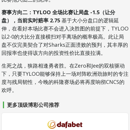
赛事方向二：TYLOO 全场比赛让局盘 -1.5（让分
盘），当前实时赔率 2.75
基于大小分盘口的逻辑延
伸，在看好本场比赛不会进入决胜图的前提下，TYLOO
以2-0的大比分直接横扫对手离场的概率极高。此让局
盘不仅完美契合了对Sharks正面溃败的预判，其丰厚的
回报率也使得该方向的投资性价比直接拉满。
生死之战，狭路相逢勇者胜。在Zero和Jee的双核驱动
下，只要TYLOO能够保持上一场对阵欧洲劲旅时的专注
度与残局韧性，今晚的科隆赛场必将再度响彻CNCS的
欢呼。
更多顶级博彩公司推荐