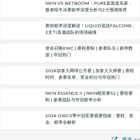
1WIN VS BETBOOM：PURE直面老东家，
败者组半决赛赔率深度分析与2大预测推荐
赛前赔率深度解读！LIQUID迎战FALCONS，
2支TI直邀战队的强强碰撞
使命召唤EWC | 赛程赛制 | 参赛队伍 | 赔率数
据 | 夺冠热门
2026加拿大网球公开赛 | 加拿大大师赛 | 赛程
时间、参赛名单、奖金积分与夺冠热门
1WIN ESSENCE II | 1WIN精英赛S2 | 赛程赛
制 | 参赛战队与夺冠赔率分析
2026 OWCS季中冠军赛观赛指南：赛程、奖
金、赔率全解析
更多 >>