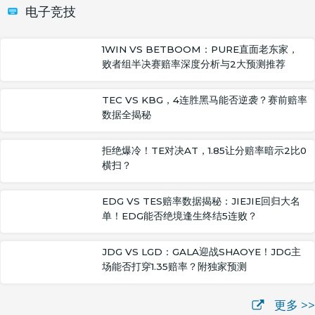
电子竞技
1WIN VS BETBOOM：PURE直面老东家，
败者组半决赛赔率深度分析与2大预测推荐
TEC VS KBG，4连胜黑马能否逆袭？赛前赔率
数据全揭秘
拒绝爆冷！TE对决AT，1.85让分赔率暗示2比0
横扫？
EDG VS TES赔率数据揭秘：JIEJIE回归大名
单！EDG能否绝境逢生终结5连败？
JDG VS LGD：GALA迎战SHAOYE！JDG主
场能否打穿1.35赔率？附独家预测
更多 >>