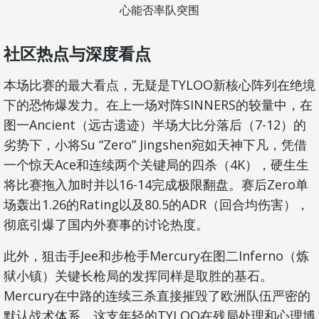
心能否率队突围
社区热点与深度看点
本场比赛的最大看点，无疑是TYLOO新核心阵列在绝境
下的恐怖爆发力。在上一场对阵SINNERS的较量中，在
图一Ancient（远古遗迹）半场大比分落后（7-12）的
劣势下，小将Su “Zero” Jingshen宛如天神下凡，凭借
一个惊天Ace和连续两个关键局的四杀（4K），硬生生
将比赛拖入加时并以16-14完成极限翻盘。赛后Zero单
场轰出1.26的Rating以及80.5的ADR（回合均伤害），
彻底引爆了国内外赛事的讨论热度。
此外，狙击手Jee和步枪手Mercury在图二Inferno（炼
狱小镇）关键长枪局的发挥同样是取胜的基石。
Mercury在中路的连续三杀直接摧毁了欧洲队伍严密的
默认战术体系。这支年轻的TYLOO在残局处理和心理博