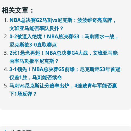
相关文章：
NBA总决赛G2马刺vs尼克斯：波波维奇亮底牌，
文班亚马能否率队反扑？
0-2被逼入绝境！NBA总决赛G3：马刺背水一战，
尼克斯欲3-0直取赛点
2比1悬念再起！NBA总决赛G4大战，文班亚马能
否率马刺扳平尼克斯？
3-1领先！NBA总决赛G5前瞻：尼克斯距53年首冠
仅差1胜，马刺能否续命
马刺vs尼克斯让分赔率出炉，4连败青年军能否赢
下1场反弹？