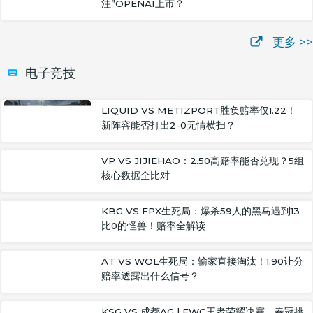
注”OPENAI上市？
更多 >>
电子竞技
LIQUID VS METIZPORT胜负赔率仅1.22！
新阵容能否打出2-0无情横扫？
VP VS JIJIEHAO：2.50高赔率能否兑现？5组
核心数据全比对
KBG VS FPX生死局：爆杀59人的黑马遇到13
比0的怪兽！赔率全解读
AT VS WOL生死局：输家直接淘汰！1.90让分
赔率透露出什么信号？
KSG VS 成都AG | EWC王者荣耀决赛，春冠挑