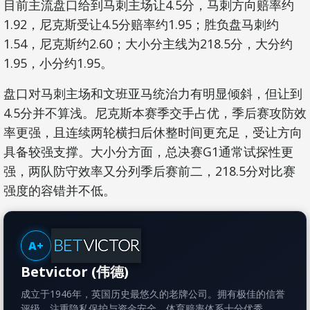
目前主流盘口给到马刺主场让4.5分，马刺方向赔率约
1.92，尼克斯受让4.5分赔率约1.95；胜负盘马刺约
1.54，尼克斯约2.60；大小分主线为218.5分，大分约
1.95，小分约1.95。
盘口对马刺主场和文班亚马统治力有明显倾斜，但让到
4.5分并不算浅。尼克斯本赛季交手占优，季后赛攻防效
率更强，且连续两轮横扫后休整时间更充足，受让方向
具备较强支撑。大小分方面，总决赛G1通常试探性更
强，两队防守效率又分列季后赛前二，218.5分对比赛
强度的容错并不低。
A+
Betvictor (伟德)
成立于1946年，英国历史最悠久的老牌公司。拥有极佳的信誉
评级，注重隐私保护与资金安全，体育赔率体系十分优秀。