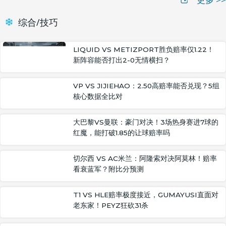
综合/技巧
LIQUID VS METIZPORT胜负赔率仅1.22！
新阵容能否打出2-0无情横扫？
VP VS JIJIEHAO：2.50高赔率能否兑现？5组
核心数据全比对
大巴黎VS曼联：豪门对决！3场热身赛进7球的
红魔，能打破1.85的让球赔率吗
切尔西 VS AC米兰：阿隆索对决阿莫林！赔率
看衰蓝军？附比分预测
T1 VS HLE赔率极度接近，GUMAYUSI直面对
老东家！PEYZ狂砍31杀