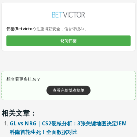
伟德(Betvictor)
注重博彩安全，信誉评级A+。
访问伟德
想查看更多排名？
查看完整博彩榜单
相关文章：
GL vs NRG | CS2硬核分析：3张关键地图决定IEM
科隆首轮生死！全面数据对比