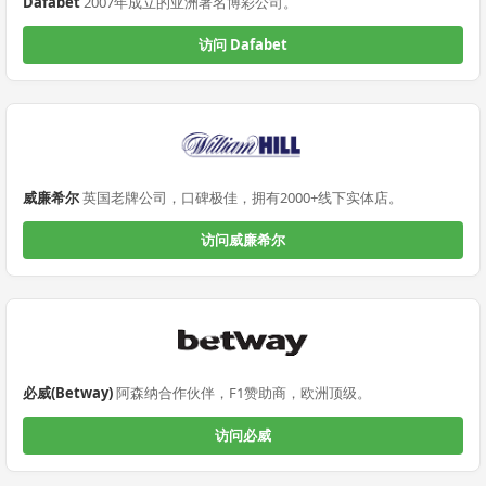
Dafabet
2007年成立的亚洲著名博彩公司。
访问 Dafabet
威廉希尔
英国老牌公司，口碑极佳，拥有2000+线下实体店。
访问威廉希尔
必威(Betway)
阿森纳合作伙伴，F1赞助商，欧洲顶级。
访问必威