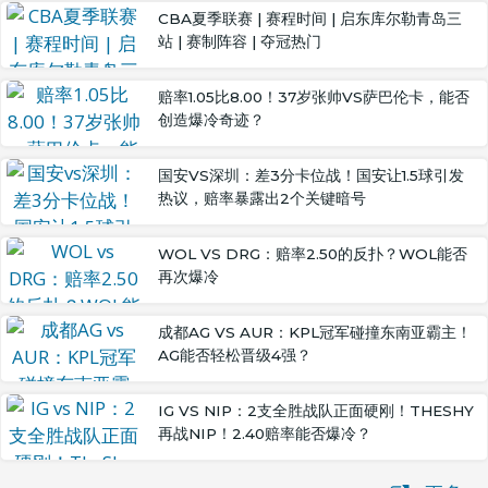
CBA夏季联赛 | 赛程时间 | 启东库尔勒青岛三
站 | 赛制阵容 | 夺冠热门
赔率1.05比8.00！37岁张帅VS萨巴伦卡，能否
创造爆冷奇迹？
国安VS深圳：差3分卡位战！国安让1.5球引发
热议，赔率暴露出2个关键暗号
WOL VS DRG：赔率2.50的反扑？WOL能否
再次爆冷
成都AG VS AUR：KPL冠军碰撞东南亚霸主！
AG能否轻松晋级4强？
IG VS NIP：2支全胜战队正面硬刚！THESHY
再战NIP！2.40赔率能否爆冷？