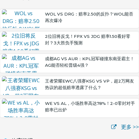
WOL VS DRG：赔率2.50的反扑？WOL能否
再次爆冷
2位旧将反戈！FPX VS JDG 赔率1.50看好零
封？3大胜负手预测
成都AG VS AUR：KPL冠军碰撞东南亚霸主！
AG能否轻松晋级4强？
王者荣耀EWC八强赛KSG VS VP，超2万网友
热议的超低赔率透露了什么？
WE VS AL，小场胜率高达78%！2-0零封对手
赔率已出炉
更多 >>