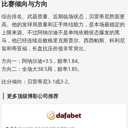
比赛倾向与方向
综合排名、武器质量、近期临场状态，贝雷蒂尼胜面更
高。他的发球局质量和正手终结能力，是本场最稳定的
上限来源。不过阿纳尔迪不是单纯依赖状态爆发的黑
马，他已经连续击败格里克斯普尔、西西帕斯、科利尼
翁和蒂亚福，长盘抗压价值非常突出。
方向一：阿纳尔迪+3.5，赔率1.84。
方向二：全场大38.5局，赔率1.85。
比分倾向：贝雷蒂尼3-1或3-2。
更多顶级博彩公司推荐