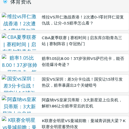
体育资讯
维拉VS拜仁激战香港！2次遭0-1零封拜仁迎复
仇战，让分-0.5赔率怎么看？
CBA夏季联赛 | 赛程时间 | 启东库尔勒青岛三
站 | 赛制阵容 | 夺冠热门
赔率1.05比8.00！37岁张帅VS萨巴伦卡，能否
创造爆冷奇迹？
国安VS深圳：差3分卡位战！国安让1.5球引发
热议，赔率暴露出2个关键暗号
阿森纳VS皇家贝蒂斯：3大新星迎上位良机，
解析1.86让分赔率背后的玄机
K联赛全明星VS曼城前瞻：曼城青训挑大梁？K
联赛全明星蓄势待发