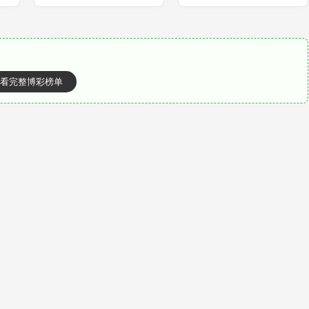
查看完整博彩榜单