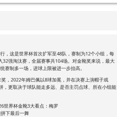
日进行，这是世界杯首次扩军至48队，赛制为12个小组，每
入32强淘汰赛，全届赛事共104场。对金靴奖来说，最大
传统赛制多一场，进球上限被进一步抬高。
拿奖，2022年姆巴佩以8球加冕，并在决赛上演帽子戏
比拼，更取决于球队能走多远、是否主罚点球、所在小组能