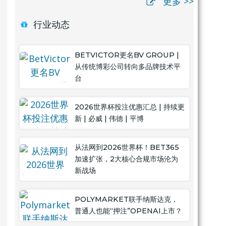
更多 >>
行业动态
BETVICTOR更名BV GROUP |
从传统博彩公司转向多品牌技术平
台
2026世界杯投注优惠汇总 | 持续更
新 | 必威 | 伟德 | 平博
从法网到2026世界杯！BET365
加速扩张，2大核心合规市场沦为
新战场
POLYMARKET联手纳斯达克，
普通人也能“押注”OPENAI上市？