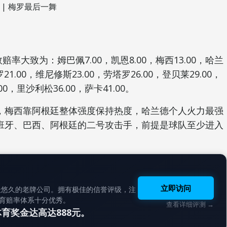
 | 梅罗最后一舞
率大致为：姆巴佩7.00，凯恩8.00，梅西13.00，哈兰
罗21.00，维尼修斯23.00，劳塔罗26.00，登贝莱29.00，
00，里沙利松36.00，萨卡41.00。
，梅西靠阿根廷整体强度保持热度，哈兰德个人火力最强
班牙、巴西、阿根廷的二号攻击手，前提是球队至少进入
立即访问
史最悠久的老牌公司。拥有极佳的信誉评级，注
育赔率体系十分优秀。
查看详细评测 →
体育奖金达高达888元。