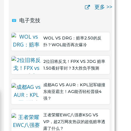
更多 >>
电子竞技
WOL VS DRG：赔率2.50的反
扑？WOL能否再次爆冷
2位旧将反戈！FPX VS JDG 赔率
1.50看好零封？3大胜负手预测
成都AG VS AUR：KPL冠军碰撞
东南亚霸主！AG能否轻松晋级4
强？
王者荣耀EWC八强赛KSG VS
VP，超2万网友热议的超低赔率透
露了什么？