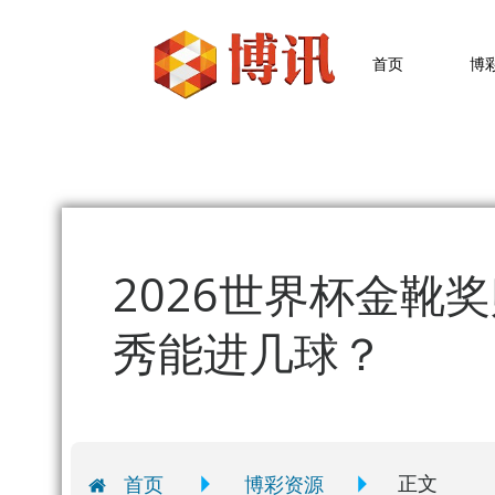
Skip
to
首页
博
content
2026世界杯金靴
秀能进几球？
正文
首页
博彩资源