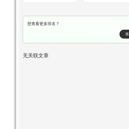
想查看更多排名？
无关联文章