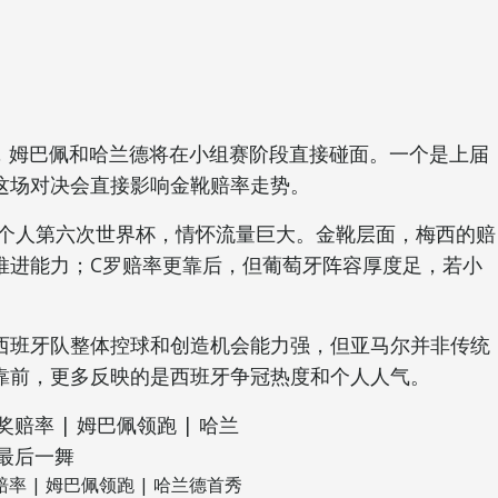
组，姆巴佩和哈兰德将在小组赛阶段直接碰面。一个是上届
这场对决会直接影响金靴赔率走势。
来个人第六次世界杯，情怀流量巨大。金靴层面，梅西的赔
推进能力；C罗赔率更靠后，但葡萄牙阵容厚度足，若小
西班牙队整体控球和创造机会能力强，但亚马尔并非传统
靠前，更多反映的是西班牙争冠热度和个人人气。
赔率 | 姆巴佩领跑 | 哈兰德首秀