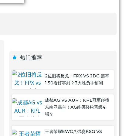
热门推荐
2位旧将反戈！FPX VS JDG 赔率
1.50看好零封？3大胜负手预测
成都AG VS AUR：KPL冠军碰撞
东南亚霸主！AG能否轻松晋级4
强？
王者荣耀EWC八强赛KSG VS