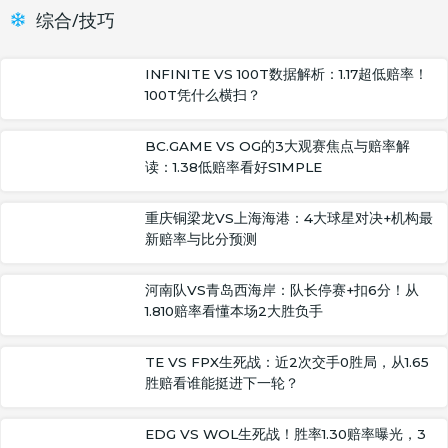
综合/技巧
INFINITE VS 100T数据解析：1.17超低赔率！
100T凭什么横扫？
BC.GAME VS OG的3大观赛焦点与赔率解
读：1.38低赔率看好S1MPLE
重庆铜梁龙VS上海海港：4大球星对决+机构最
新赔率与比分预测
河南队VS青岛西海岸：队长停赛+扣6分！从
1.810赔率看懂本场2大胜负手
TE VS FPX生死战：近2次交手0胜局，从1.65
胜赔看谁能挺进下一轮？
EDG VS WOL生死战！胜率1.30赔率曝光，3