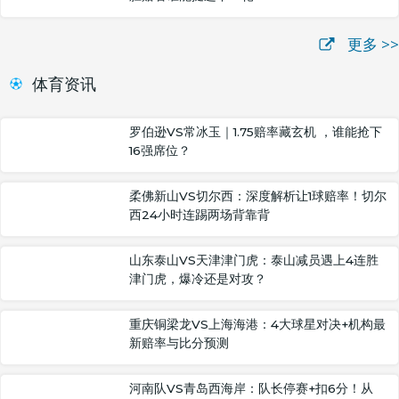
更多 >>
体育资讯
罗伯逊VS常冰玉｜1.75赔率藏玄机 ，谁能抢下
16强席位？
柔佛新山VS切尔西：深度解析让1球赔率！切尔
西24小时连踢两场背靠背
山东泰山VS天津津门虎：泰山减员遇上4连胜
津门虎，爆冷还是对攻？
重庆铜梁龙VS上海海港：4大球星对决+机构最
新赔率与比分预测
河南队VS青岛西海岸：队长停赛+扣6分！从