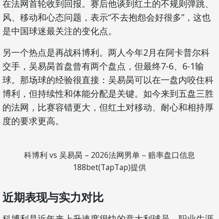
在法网首轮收到回报。赛后他谈到红土的不规则弹跳、
风、移动和心态问题，表示“不去抱怨会好很多”，这也
是中国球迷最关注的变化点。
另一个热点是再战科博利。两人今年2月在阿卡普尔科
交手，吴易昺首盘曾有两个盘点，但最终7-6、6-1输
球。那场球的经验很直接：吴易昺可以在一盘内咬住科
博利，但持续性和体能分配是关键。如今来到五盘三胜
的法网，比赛容错更大，但红土对移动、耐心和相持厚
度的要求更高。
科博利 vs 吴易昺 – 2026法网男单 – 赔率盘口信息
188bet(TapTap)提供
近期表现与实力对比
科博利是近年来上升速度很快的意大利球员，职业生涯