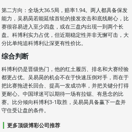
第二方向：全场大36.5局，赔率1.94。两人都具备保发
能力，吴易昺若能延续首轮的接发攻击和底线耐心，比
赛很容易进入至少四盘，或在三盘内出现一到两个长
盘。科博利实力占优，但近期稳定性并非无懈可击，大
分比单纯追科博利让深更有性价比。
综合判断
科博利仍是晋级热门，他的红土履历、排名和大赛经验
都更占优。吴易昺的机会不在于快速压倒对手，而在于
把比赛拖进长回合、提高一发成功率，并把关键分打得
更耐心。中国球迷可以期待一场有拉锯、有悬念的比
赛。比分倾向科博利3-1取胜，吴易昺具备赢下一盘并
守住受让盘的条件。
更多顶级博彩公司推荐