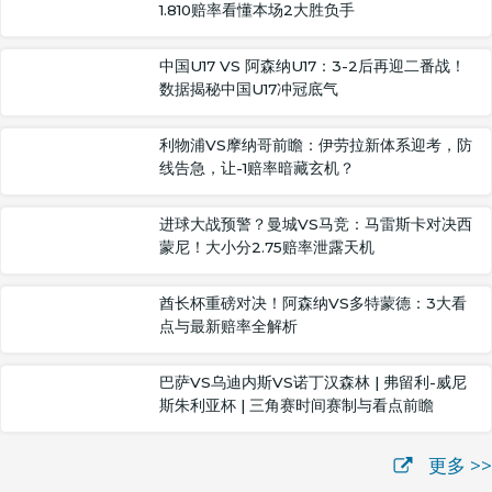
1.810赔率看懂本场2大胜负手
中国U17 VS 阿森纳U17：3-2后再迎二番战！
数据揭秘中国U17冲冠底气
利物浦VS摩纳哥前瞻：伊劳拉新体系迎考，防
线告急，让-1赔率暗藏玄机？
进球大战预警？曼城VS马竞：马雷斯卡对决西
蒙尼！大小分2.75赔率泄露天机
酋长杯重磅对决！阿森纳VS多特蒙德：3大看
点与最新赔率全解析
巴萨VS乌迪内斯VS诺丁汉森林 | 弗留利-威尼
斯朱利亚杯 | 三角赛时间赛制与看点前瞻
更多 >>