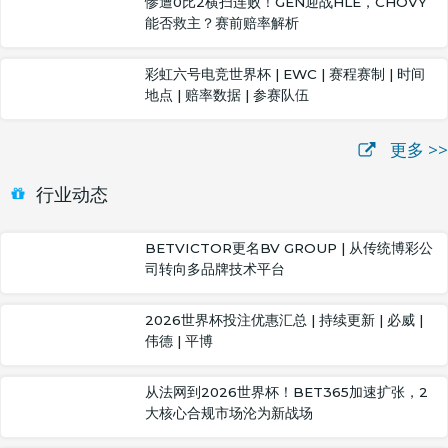
惨遭0比2横扫连败！GEN迎战HLE，CHOVY
能否救主？赛前赔率解析
彩虹六号电竞世界杯 | EWC | 赛程赛制 | 时间
地点 | 赔率数据 | 参赛队伍
更多 >>
行业动态
BETVICTOR更名BV GROUP | 从传统博彩公
司转向多品牌技术平台
2026世界杯投注优惠汇总 | 持续更新 | 必威 |
伟德 | 平博
从法网到2026世界杯！BET365加速扩张，2
大核心合规市场沦为新战场