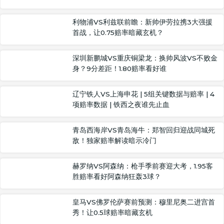
利物浦VS利兹联前瞻：新帅伊劳拉携3大强援
首战，让0.75赔率暗藏玄机？
深圳新鹏城VS重庆铜梁龙：换帅风波VS不败金
身？9分差距！1.80赔率看好谁
辽宁铁人VS上海申花 | 5组关键数据与赔率 | 4
项赔率数据 | 铁西之夜谁先止血
青岛西海岸VS青岛海牛：郑智回归迎战同城死
敌！独家赔率解读暗示冷门
赫罗纳VS阿森纳：枪手季前赛迎大考，1.95客
胜赔率看好阿森纳狂轰3球？
皇马VS佛罗伦萨赛前预测：穆里尼奥二进宫首
秀！让0.5球赔率暗藏玄机