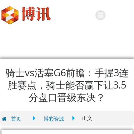
Skip
to
content
骑士vs活塞G6前瞻：手握3连
胜赛点，骑士能否赢下让3.5
分盘口晋级东决？
正文
首页
博彩资源