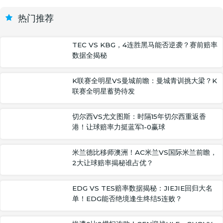
热门推荐
TEC VS KBG，4连胜黑马能否逆袭？赛前赔率
数据全揭秘
K联赛全明星VS曼城前瞻：曼城青训挑大梁？K
联赛全明星蓄势待发
切尔西VS尤文图斯：时隔15年切尔西重返香
港！让球赔率力挺蓝军1-0赢球
米兰德比移师澳洲！AC米兰VS国际米兰前瞻，
2大让球赔率揭秘谁占优？
EDG VS TES赔率数据揭秘：JIEJIE回归大名
单！EDG能否绝境逢生终结5连败？