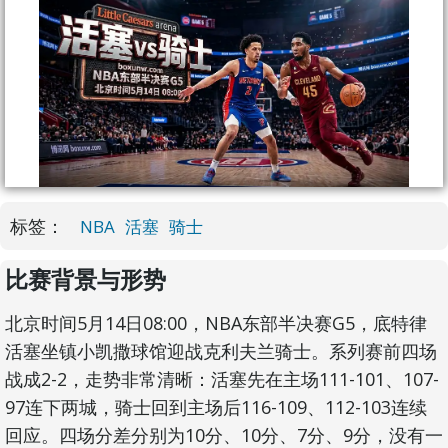
标签：
NBA
活塞
骑士
比赛背景与形势
北京时间5月14日08:00，NBA东部半决赛G5，底特律
活塞坐镇小凯撒球馆迎战克利夫兰骑士。系列赛前四场
战成2-2，走势非常清晰：活塞先在主场111-101、107-
97连下两城，骑士回到主场后116-109、112-103连续
回应。四场分差分别为10分、10分、7分、9分，没有一