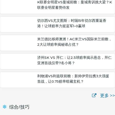
K联赛全明星VS曼城前瞻：曼城青训挑大梁？K
联赛全明星蓄势待发
切尔西VS尤文图斯：时隔15年切尔西重返香
港！让球赔率力挺蓝军1-0赢球
米兰德比移师澳洲！AC米兰VS国际米兰前瞻，
2大让球赔率揭秘谁占优？
济州SK VS 拜仁：让2.5球赔率揭示悬念，拜仁
亚洲首战仅带7名小将？
利物浦VS利兹联前瞻：新帅伊劳拉携3大强援
首战，让0.75赔率暗藏玄机？
更多 >>
综合/技巧