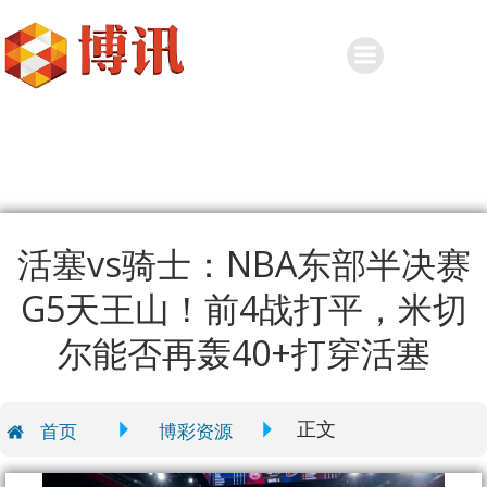
Skip
to
content
活塞vs骑士：NBA东部半决赛
G5天王山！前4战打平，米切
尔能否再轰40+打穿活塞
正文
首页
博彩资源