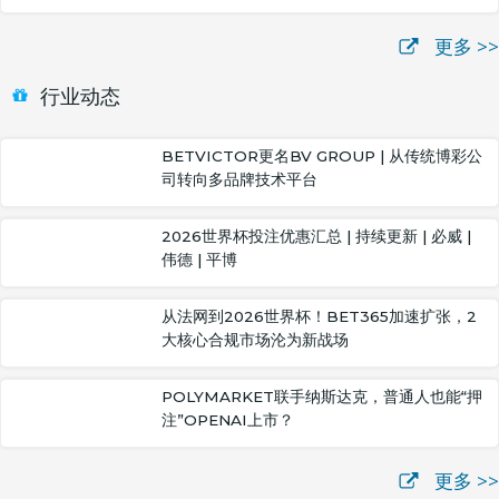
更多 >>
行业动态
BETVICTOR更名BV GROUP | 从传统博彩公
司转向多品牌技术平台
2026世界杯投注优惠汇总 | 持续更新 | 必威 |
伟德 | 平博
从法网到2026世界杯！BET365加速扩张，2
大核心合规市场沦为新战场
POLYMARKET联手纳斯达克，普通人也能“押
注”OPENAI上市？
更多 >>