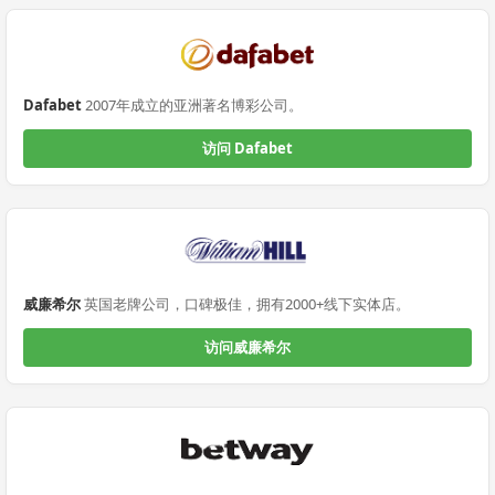
Dafabet
2007年成立的亚洲著名博彩公司。
访问 Dafabet
威廉希尔
英国老牌公司，口碑极佳，拥有2000+线下实体店。
访问威廉希尔