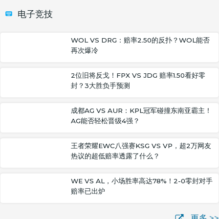
电子竞技
WOL VS DRG：赔率2.50的反扑？WOL能否
再次爆冷
2位旧将反戈！FPX VS JDG 赔率1.50看好零
封？3大胜负手预测
成都AG VS AUR：KPL冠军碰撞东南亚霸主！
AG能否轻松晋级4强？
王者荣耀EWC八强赛KSG VS VP，超2万网友
热议的超低赔率透露了什么？
WE VS AL，小场胜率高达78%！2-0零封对手
赔率已出炉
更多 >>