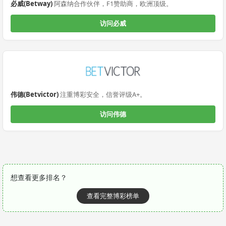
必威(Betway)
阿森纳合作伙伴，F1赞助商，欧洲顶级。
访问必威
伟德(Betvictor)
注重博彩安全，信誉评级A+。
访问伟德
想查看更多排名？
查看完整博彩榜单