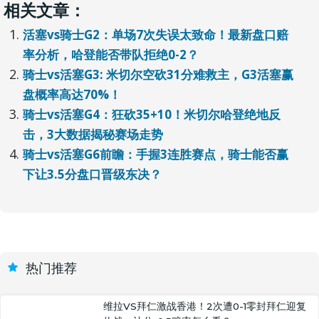
相关文章：
活塞vs骑士G2：单场7次失误太致命！最新盘口赔
率分析，哈登能否带队拒绝0-2？
骑士vs活塞G3: 米切尔空砍31分难救主，G3活塞赢
盘概率高达70%！
骑士vs活塞G4：狂砍35+10！米切尔哈登绝地反
击，3大数据揭秘赛场走势
骑士vs活塞G6前瞻：手握3连胜赛点，骑士能否赢
下让3.5分盘口晋级东决？
热门推荐
维拉VS拜仁激战香港！2次遭0-1零封拜仁迎复