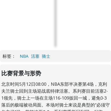
标签：
NBA
活塞
骑士
比赛背景与形势
北京时间5月12日08:00，NBA东部半决赛第4场，克利
夫兰骑士回到主场迎战底特律活塞。系列赛目前活塞2-
1领先，骑士上一场在主场116-109扳回一城，避免0-3
落后的极端被动局面。本场对骑士来说是典型的“必须守