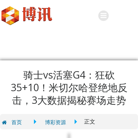
Skip
to
content
骑士vs活塞G4：狂砍
35+10！米切尔哈登绝地反
击，3大数据揭秘赛场走势
正文
首页
博彩资源