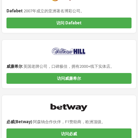
Dafabet
2007年成立的亚洲著名博彩公司。
访问 Dafabet
威廉希尔
英国老牌公司，口碑极佳，拥有2000+线下实体店。
访问威廉希尔
必威(Betway)
阿森纳合作伙伴，F1赞助商，欧洲顶级。
访问必威