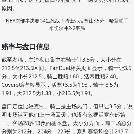
原因。
NBA东部半决赛G4生死战！骑士vs活塞让3.5分，哈登联手
米切尔冲2-2平局
赔率与盘口信息
截至发稿，主流盘口集中在骑士让3.5分，大小分在
212.5至213.5区间。FanDuel相关页面显示，骑士让3.5
分，大小分212.5，骑士胜赔1.60，活塞胜赔2.40。
Covers赔率板显示，活塞+3.5为1.93，骑士-3.5为
1.91，大212.5为1.88，小213.5为1.91。
盘口定位比较克制。骑士是主场热门，但只让3.5分，说
明市场认可他们上一场回暖，也没有忽视活塞东部第
一、客场28胜13负的基本盘。大小分方面，前三场总分
分别为212分、204分、225分，系列赛场均合计213.7