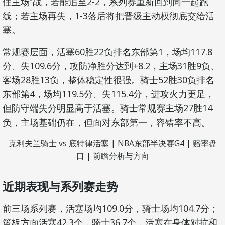
住主场”战，若能追至2-2，系列赛重新回到同一起跑
线；若主场再失，1-3落后将把晋级主动权彻底交给活
塞。
常规赛层面，活塞60胜22负排名东部第1，场均117.8
分、失109.6分，攻防净胜分达到+8.2，主场31胜9负、
客场28胜13负，整体稳定性很强。骑士52胜30负排名
东部第4，场均119.5分、失115.4分，进攻火力更足，
但防守端失分明显高于活塞。骑士常规赛主场27胜14
负，主场基础仍在，但面对东部第一，容错率不高。
克利夫兰骑士 vs 底特律活塞 | NBA东部半决赛G4 | 赔率盘
口 | 前瞻分析与方向
近期表现与系列赛走势
前三场系列赛，活塞场均109.0分，骑士场均104.7分；
篮板方面活塞42.3个，骑士36.7个，活塞在身体对抗和