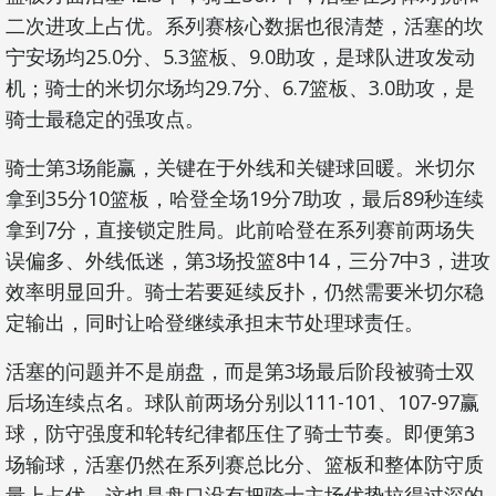
二次进攻上占优。系列赛核心数据也很清楚，活塞的坎
宁安场均25.0分、5.3篮板、9.0助攻，是球队进攻发动
机；骑士的米切尔场均29.7分、6.7篮板、3.0助攻，是
骑士最稳定的强攻点。
骑士第3场能赢，关键在于外线和关键球回暖。米切尔
拿到35分10篮板，哈登全场19分7助攻，最后89秒连续
拿到7分，直接锁定胜局。此前哈登在系列赛前两场失
误偏多、外线低迷，第3场投篮8中14，三分7中3，进攻
效率明显回升。骑士若要延续反扑，仍然需要米切尔稳
定输出，同时让哈登继续承担末节处理球责任。
活塞的问题并不是崩盘，而是第3场最后阶段被骑士双
后场连续点名。球队前两场分别以111-101、107-97赢
球，防守强度和轮转纪律都压住了骑士节奏。即便第3
场输球，活塞仍然在系列赛总比分、篮板和整体防守质
量上占优，这也是盘口没有把骑士主场优势拉得过深的