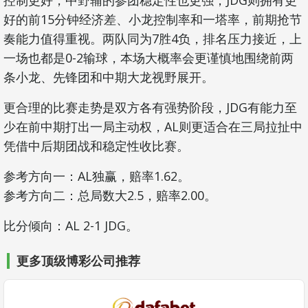
控制更好，中野辅的参团稳定性也更强；JDG则拥有更
好的前15分钟经济差、小龙控制率和一塔率，前期抢节
奏能力值得重视。两队同为7胜4负，排名压力接近，上
一场也都是0-2输球，本场大概率会更谨慎地围绕前两
条小龙、先锋团和中期大龙视野展开。
更合理的比赛走势是双方各有强势阶段，JDG有能力至
少在前中期打出一局主动权，AL则更适合在三局拉扯中
凭借中后期团战和稳定性收比赛。
参考方向一：AL独赢，赔率1.62。
参考方向二：总局数大2.5，赔率2.00。
比分倾向：AL 2-1 JDG。
更多顶级博彩公司推荐