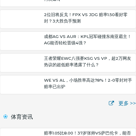
2位旧将反戈！FPX VS JDG 赔率1.50看好零
封？3大胜负手预测
成都AG VS AUR：KPL冠军碰撞东南亚霸主！
AG能否轻松晋级4强？
王者荣耀EWC八强赛KSG VS VP，超2万网友
热议的超低赔率透露了什么？
WE VS AL，小场胜率高达78%！2-0零封对手
赔率已出炉
更多 >>
体育资讯
赔率1.05比8.00！37岁张帅VS萨巴伦卡，能否