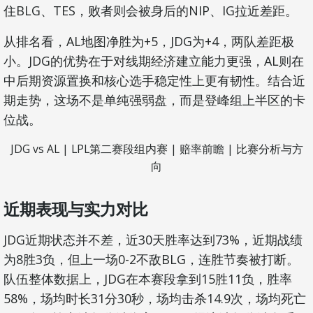
住BLG、TES，败者则会被身后的NIP、IG拉近差距。
从排名看，AL地图净胜为+5，JDG为+4，两队差距极
小。JDG的优势在于对线期经济建立能力更强，AL则在
中后期资源置换和核心选手稳定性上更有韧性。结合近
期走势，这场不是单纯强弱盘，而是登峰组上半区的卡
位战。
JDG vs AL | LPL第二赛段组内赛 | 赔率前瞻 | 比赛分析与方
向
近期表现与实力对比
JDG近期状态并不差，近30天胜率达到73%，近期战绩
为8胜3负，但上一场0-2不敌BLG，连胜节奏被打断。
队伍整体数据上，JDG在本赛段拿到15胜11负，胜率
58%，场均时长31分30秒，场均击杀14.9次，场均死亡