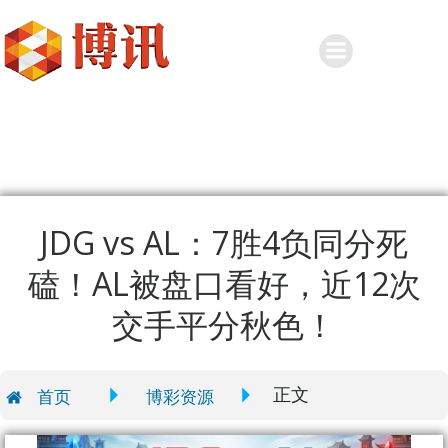
Skip
to
content
JDG vs AL：7胜4负同分死
磕！AL被盘口看好，近12次
交手平分秋色！
正文
首页
博彩资源