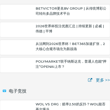
BETVICTOR更名BV GROUP | 从传统博彩公
司转向多品牌技术平台
2026世界杯投注优惠汇总 | 持续更新 | 必威 |
伟德 | 平博
从法网到2026世界杯！BET365加速扩张，2
大核心合规市场沦为新战场
POLYMARKET联手纳斯达克，普通人也能“押
注”OPENAI上市？
更多 >>
电子竞技
WOL VS DRG：赔率2.50的反扑？WOL能否
再次爆冷