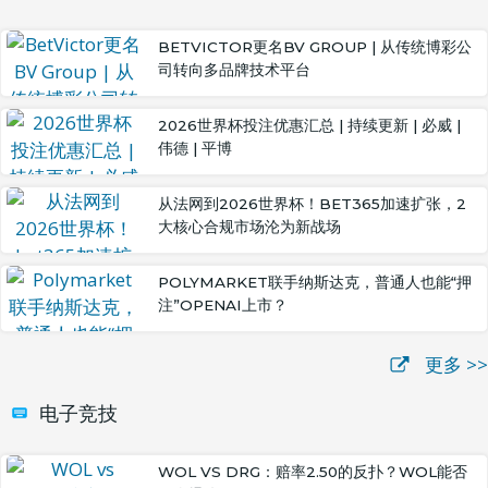
BETVICTOR更名BV GROUP | 从传统博彩公
司转向多品牌技术平台
2026世界杯投注优惠汇总 | 持续更新 | 必威 |
伟德 | 平博
从法网到2026世界杯！BET365加速扩张，2
大核心合规市场沦为新战场
POLYMARKET联手纳斯达克，普通人也能“押
注”OPENAI上市？
更多 >>
电子竞技
WOL VS DRG：赔率2.50的反扑？WOL能否