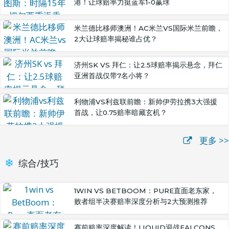
港！让球赔率力挺蓝军1-0赢球
米兰德比移师澳洲！AC米兰VS国际米兰前瞻，
2大让球赔率揭秘谁占优？
济州SK VS 拜仁：让2.5球赔率揭示悬念，拜仁
亚洲首战仅带7名小将？
利物浦VS利兹联前瞻：新帅伊劳拉携3大强援
首战，让0.75赔率暗藏玄机？
更多 >>
综合/技巧
1WIN VS BETBOOM：PURE直面老东家，
败者组半决赛赔率深度分析与2大预测推荐
赛前赔率深度解读！LIQUID迎战FALCONS，