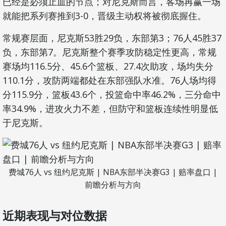
已经是必须止血的节点；对尼克斯而言，客场再赢一场
就能把系列赛推到3-0，晋级主动权将被彻底握住。
常规赛层面，尼克斯53胜29负，东部第3；76人45胜37
负，东部第7。尼克斯整个赛季攻防稳定性更高，常规
赛场均116.5分、45.6个篮板、27.4次助攻，场均失分
110.1分，攻防两端都处在东部强队水准。76人场均得
分115.9分，篮板43.6个，投篮命中率46.2%，三分命中
率34.9%，进攻火力不差，但防守和篮板连续性明显低
于尼克斯。
费城76人 vs 纽约尼克斯 | NBA东部半决赛G3 | 赔率盘口 |
前瞻分析与方向
近期表现与对位数据