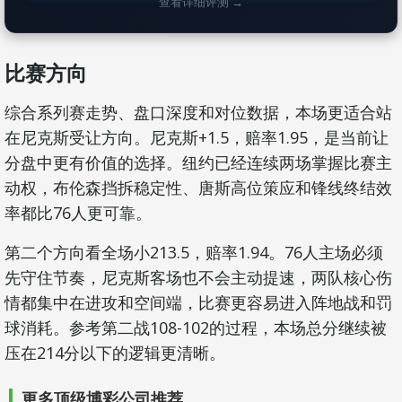
查看详细评测 →
比赛方向
综合系列赛走势、盘口深度和对位数据，本场更适合站
在尼克斯受让方向。尼克斯+1.5，赔率1.95，是当前让
分盘中更有价值的选择。纽约已经连续两场掌握比赛主
动权，布伦森挡拆稳定性、唐斯高位策应和锋线终结效
率都比76人更可靠。
第二个方向看全场小213.5，赔率1.94。76人主场必须
先守住节奏，尼克斯客场也不会主动提速，两队核心伤
情都集中在进攻和空间端，比赛更容易进入阵地战和罚
球消耗。参考第二战108-102的过程，本场总分继续被
压在214分以下的逻辑更清晰。
更多顶级博彩公司推荐