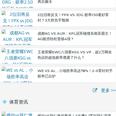
再次爆冷
2位旧将反戈！FPX VS JDG 赔率1.50看好零
封？3大胜负手预测
成都AG VS AUR：KPL冠军碰撞东南亚霸主！
AG能否轻松晋级4强？
王者荣耀EWC八强赛KSG VS VP，超2万网友
热议的超低赔率透露了什么？
WE VS AL，小场胜率高达78%！2-0零封对手
赔率已出炉
更多 >>
体育资讯
维拉VS拜仁激战香港！2次遭0-1零封拜仁迎复