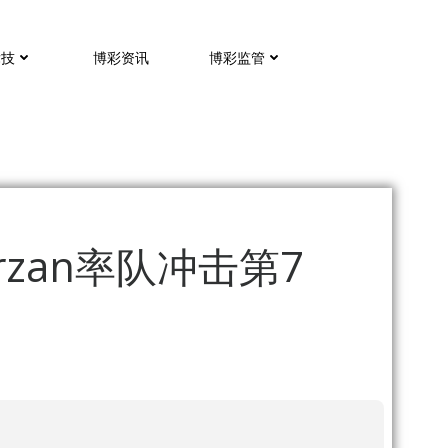
竞技
博彩资讯
博彩监管
arzan率队冲击第7