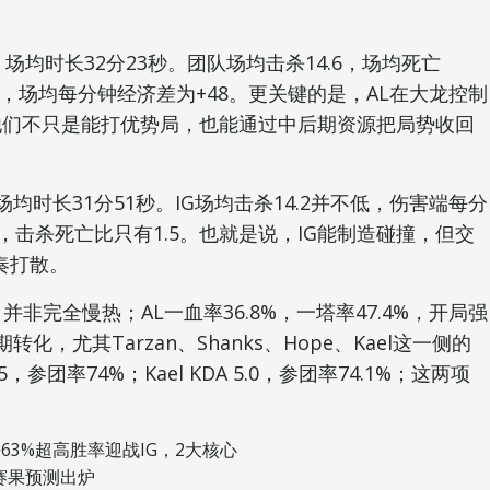
，场均时长32分23秒。团队场均击杀14.6，场均死亡
950，场均每分钟经济差为+48。更关键的是，AL在大龙控制
说明他们不只是能打优势局，也能通过中后期资源把局势收回
场均时长31分51秒。IG场均击杀14.2并不低，伤害端每分
.4，击杀死亡比只有1.5。也就是说，IG能制造碰撞，但交
奏打散。
，并非完全慢热；AL一血率36.8%，一塔率47.4%，开局强
，尤其Tarzan、Shanks、Hope、Kael这一侧的
，参团率74%；Kael KDA 5.0，参团率74.1%；这两项
携63%超高胜率迎战IG，2大核心
赛果预测出炉