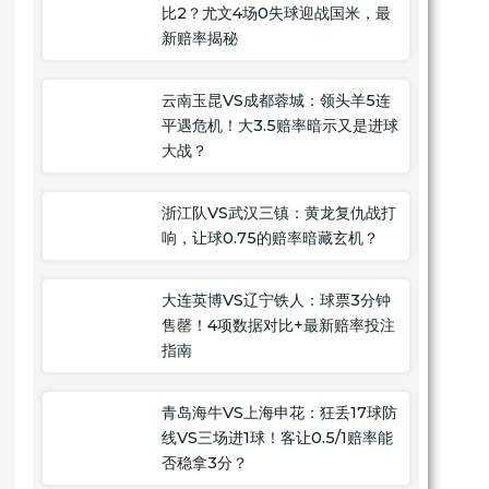
比2？尤文4场0失球迎战国米，最
新赔率揭秘
云南玉昆VS成都蓉城：领头羊5连
平遇危机！大3.5赔率暗示又是进球
大战？
浙江队VS武汉三镇：黄龙复仇战打
响，让球0.75的赔率暗藏玄机？
大连英博VS辽宁铁人：球票3分钟
售罄！4项数据对比+最新赔率投注
指南
青岛海牛VS上海申花：狂丢17球防
线VS三场进1球！客让0.5/1赔率能
否稳拿3分？