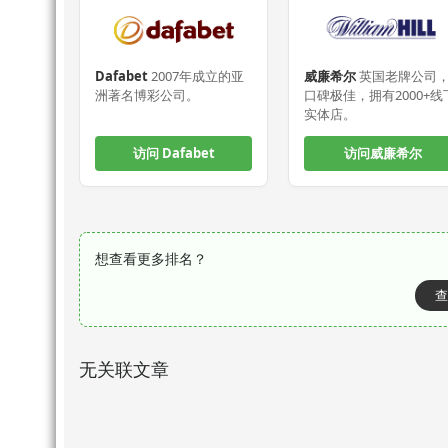
Dafabet
2007年成立的亚
威廉希尔
英国老牌公司
洲著名博彩公司。
口碑极佳，拥有2000+线
实体店。
访问 Dafabet
访问威廉希尔
想查看更多排名？
无关联文章