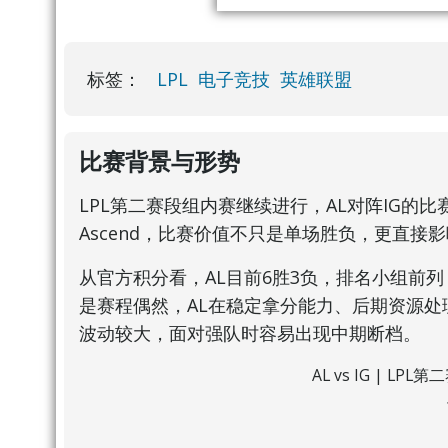
标签：
LPL
电子竞技
英雄联盟
比赛背景与形势
LPL第二赛段组内赛继续进行，AL对阵IG的比赛
Ascend，比赛价值不只是单场胜负，更直接
从官方积分看，AL目前6胜3负，排名小组前列
是赛程偶然，AL在稳定拿分能力、后期资源处
波动较大，面对强队时容易出现中期断档。
AL vs IG | LP