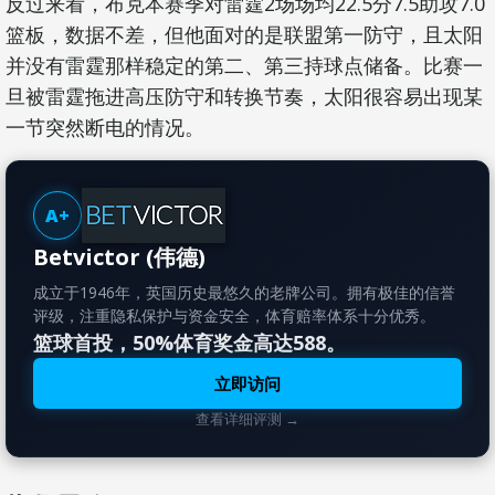
反过来看，布克本赛季对雷霆2场场均22.5分7.5助攻7.0
篮板，数据不差，但他面对的是联盟第一防守，且太阳
并没有雷霆那样稳定的第二、第三持球点储备。比赛一
旦被雷霆拖进高压防守和转换节奏，太阳很容易出现某
一节突然断电的情况。
A+
Betvictor (伟德)
成立于1946年，英国历史最悠久的老牌公司。拥有极佳的信誉
评级，注重隐私保护与资金安全，体育赔率体系十分优秀。
篮球首投，50%体育奖金高达588。
立即访问
查看详细评测 →