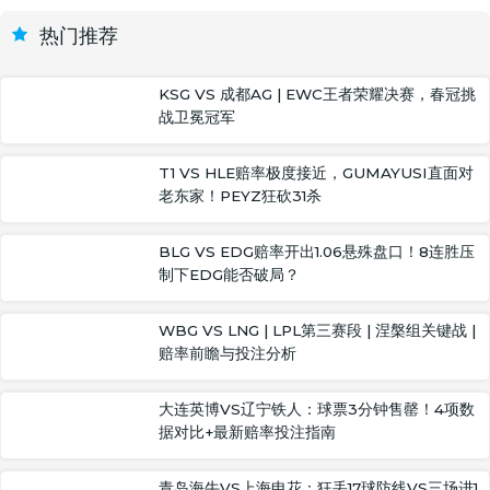
热门推荐
KSG VS 成都AG | EWC王者荣耀决赛，春冠挑
战卫冕冠军
T1 VS HLE赔率极度接近，GUMAYUSI直面对
老东家！PEYZ狂砍31杀
BLG VS EDG赔率开出1.06悬殊盘口！8连胜压
制下EDG能否破局？
WBG VS LNG | LPL第三赛段 | 涅槃组关键战 |
赔率前瞻与投注分析
大连英博VS辽宁铁人：球票3分钟售罄！4项数
据对比+最新赔率投注指南
青岛海牛VS上海申花：狂丢17球防线VS三场进1