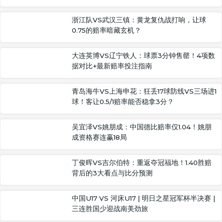
浙江队VS武汉三镇：黄龙复仇战打响，让球
0.75的赔率暗藏玄机？
大连英博VS辽宁铁人：球票3分钟售罄！4项数
据对比+最新赔率投注指南
青岛海牛VS上海申花：狂丢17球防线VS三场进1
球！客让0.5/1赔率能否稳拿3分？
吴宜泽VS姚朋成：中国德比赔率仅1.04！姚朋
成资格赛连赢18局
丁俊晖VS吉尔伯特：重返夺冠福地！1.40胜赔
背后的3大看点与比分预测
中国U17 VS 河床U17 | 明日之星冠军杯半决赛 |
三连胜国少迎战南美劲旅