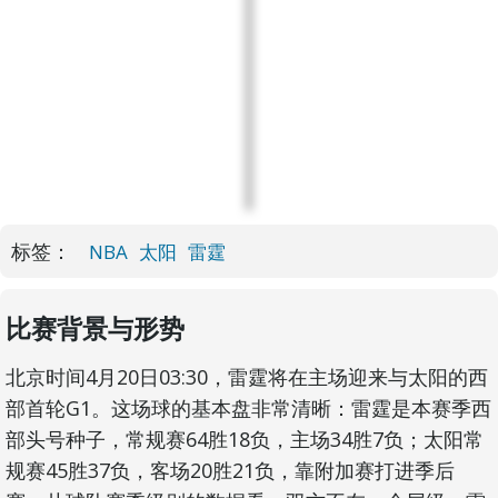
标签：
NBA
太阳
雷霆
比赛背景与形势
北京时间4月20日03:30，雷霆将在主场迎来与太阳的西
部首轮G1。这场球的基本盘非常清晰：雷霆是本赛季西
部头号种子，常规赛64胜18负，主场34胜7负；太阳常
规赛45胜37负，客场20胜21负，靠附加赛打进季后