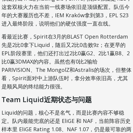
这套双核火力在当前一线赛场依旧是顶级配置。队伍今
年的大赛履历也不差，IEM Kraków拿到第3，EPL S23
进入最终阶段，说明他们的硬仗强度一直在线。
看最近比赛，Spirit在3月的BLAST Open Rotterdam
先是2比0拿下Liquid，随后又2比0击败9z；在更早的
EPL阶段赛里，他们还打出过2比0赢G2、2比1赢B8、2
比0赢3DMAX的内容。虽然也有0比2输给
PARIVISION、The MongolZ和Astralis的场次，但整体
看，Spirit面对中上游队伍时，拿分效率依旧高，尤其
是顺风局的终结能力很强。
Team Liquid近期状态与问题
Liquid的问题，核心不是名气，而是比赛内容不够稳
定。队内最能兜底的还是 EliGE 和 NAF，当前阵容历史
样本里 EliGE Rating 1.08、NAF 1.07，仍是最可靠的两