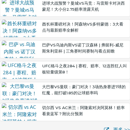
进球大战预警？曼城VS马竞：马雷斯卡对决西
蒙尼！大小分2.75赔率泄露天机
酋长杯重磅对决！阿森纳VS多特蒙德：3大看
点与最新赔率全解析
巴萨VS乌迪内斯VS诺丁汉森林 | 弗留利-威尼
斯朱利亚杯 | 三角赛时间赛制与看点前瞻
UFC格斗之夜284 | 赛程、赔率、12连胜狂人叫
板轻量级第8！
大巴黎VS曼联：豪门对决！3场热身赛进7球的
红魔，能打破1.85的让球赔率吗
切尔西 VS AC米兰：阿隆索对决阿莫林！赔率
看衰蓝军？附比分预测
更多 >>