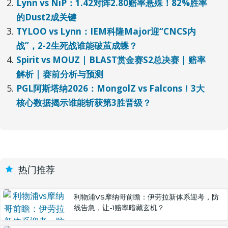
Lynn vs NiP：1.42对阵2.80赔率悬殊！82%胜率
的Dust2成关键
TYLOO vs Lynn：IEM科隆Major迎“CNCS内
战”，2-2生死战谁能破茧成蝶？
Spirit vs MOUZ | BLAST赏金赛S2总决赛 | 赔率
解析 | 赛前分析与预测
PGL阿斯塔纳2026：MongolZ vs Falcons！3大
核心数据揭示谁能斩获第3胜晋级？
热门推荐
利物浦VS摩纳哥前瞻：伊劳拉新体系迎考，防
线告急，让-1赔率暗藏玄机？