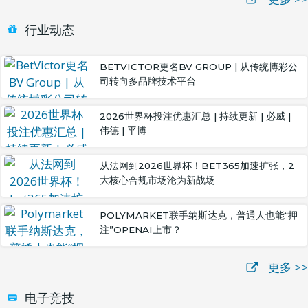
行业动态
BETVICTOR更名BV GROUP | 从传统博彩公
司转向多品牌技术平台
2026世界杯投注优惠汇总 | 持续更新 | 必威 |
伟德 | 平博
从法网到2026世界杯！BET365加速扩张，2
大核心合规市场沦为新战场
POLYMARKET联手纳斯达克，普通人也能“押
注”OPENAI上市？
更多 >>
电子竞技