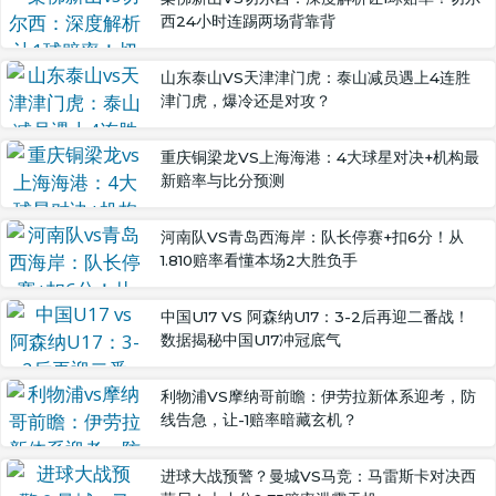
西24小时连踢两场背靠背
山东泰山VS天津津门虎：泰山减员遇上4连胜
津门虎，爆冷还是对攻？
重庆铜梁龙VS上海海港：4大球星对决+机构最
新赔率与比分预测
河南队VS青岛西海岸：队长停赛+扣6分！从
1.810赔率看懂本场2大胜负手
中国U17 VS 阿森纳U17：3-2后再迎二番战！
数据揭秘中国U17冲冠底气
利物浦VS摩纳哥前瞻：伊劳拉新体系迎考，防
线告急，让-1赔率暗藏玄机？
进球大战预警？曼城VS马竞：马雷斯卡对决西