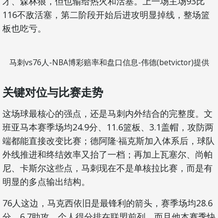
才、森林狼，但也输给热火和活塞。上一场主场93比
116不敌活塞，第二阶段开始后进攻明显掉线，整场篮
板也吃亏。
马刺vs76人-NBA博彩赔率和盘口信息-伟德(betvictor)提供
关键对位与比赛走势
这场球最核心的强点，还是马刺内外结合的完整度。文
班亚马本赛季场均24.9分、11.6篮板、3.1盖帽，攻防两
端都能直接改变比赛；德阿隆·福克斯加入体系后，球队
外线推进和终结效率又抬了一档；再加上瓦塞尔、尚帕
尼、卡斯尔这些点，马刺现在不是单核拉比赛，而是有
明显的多点输出结构。
76人这边，马克西依旧是最锋利的箭头，赛季场均28.6
分、6.7助攻，个人得分排在联盟前列，而且他本赛季快