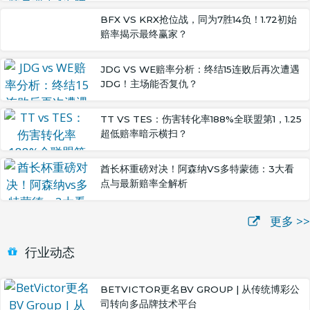
BFX VS KRX抢位战，同为7胜14负！1.72初始
赔率揭示最终赢家？
JDG VS WE赔率分析：终结15连败后再次遭遇
JDG！主场能否复仇？
TT VS TES：伤害转化率188%全联盟第1，1.25
超低赔率暗示横扫？
酋长杯重磅对决！阿森纳VS多特蒙德：3大看
点与最新赔率全解析
更多 >>
行业动态
BETVICTOR更名BV GROUP | 从传统博彩公
司转向多品牌技术平台