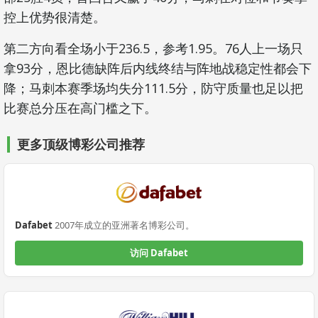
控上优势很清楚。
第二方向看全场小于236.5，参考1.95。76人上一场只
拿93分，恩比德缺阵后内线终结与阵地战稳定性都会下
降；马刺本赛季场均失分111.5分，防守质量也足以把
比赛总分压在高门槛之下。
更多顶级博彩公司推荐
Dafabet
2007年成立的亚洲著名博彩公司。
访问 Dafabet