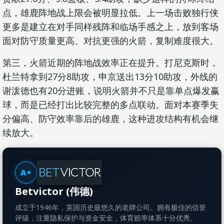
点，雄鹿阵地战上限会被明显拉低。上一场击败独行侠
更多是建立在对手同样残阵和临场手感之上，放到客场
面对防守质量更高、对抗更强的火箭，复制难度很大。
第三，火箭近期的阵地战效率正在提升。打尼克斯时，
杜兰特拿到27分8助攻，申京送出13分10助攻，外线的
谢泼德也有20分进账，说明火箭并不只是靠单点爆发赢
球，而是已经打出比较完整的多点联动。面对本赛季失
分偏高、防守效率靠后的雄鹿，这种进攻结构有机会继
续放大。
A+
Betvictor (伟德)
成立于1946年，英国历史最悠久的老牌公司。拥有极佳的信誉
评级，注重隐私保护与资金安全，体育赔率体系十分优秀。