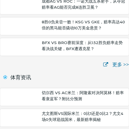
成都AG VS ROC：一诺大战五杀射手，从夺冠
赔率看AG能否完成8连胜卫冕？
8胜0负未尝一败！KSG VS GKE，赔率高达40
倍的黑马能否撬动10万美金悬赏？
BFX VS BRO赛前深度：从1.52胜负赔率走势
看决战关键，BFX遭遇克星？
更多 >>
体育资讯
切尔西 VS AC米兰：阿隆索对决阿莫林！赔率
看衰蓝军？附比分预测
尤文图斯VS国际米兰：0比1还是0比2？尤文4
场0失球迎战国米，最新赔率揭秘