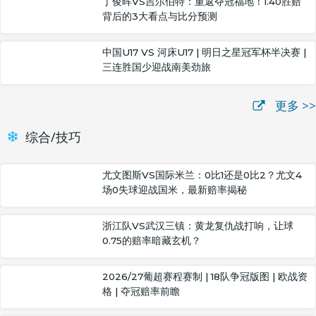
丁俊晖VS吉尔伯特：重返夺冠福地！1.40胜赔
背后的3大看点与比分预测
中国U17 VS 河床U17 | 明日之星冠军杯半决赛 |
三连胜国少迎战南美劲旅
更多 >>
综合/技巧
尤文图斯VS国际米兰：0比1还是0比2？尤文4
场0失球迎战国米，最新赔率揭秘
浙江队VS武汉三镇：黄龙复仇战打响，让球
0.75的赔率暗藏玄机？
2026/27葡超赛程赛制 | 18队争冠版图 | 欧战资
格 | 夺冠赔率前瞻