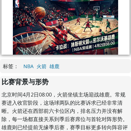
标签：
NBA
火箭
雄鹿
比赛背景与形势
北京时间4月2日08:00，火箭坐镇主场迎战雄鹿。常规
赛进入收官阶段，这场球两队的比赛诉求已经非常清
晰。火箭还在西部前六卡位区内，排名压力并没有解
除，每一场都直接关系到季后赛席位与首轮对阵形势。
雄鹿则已经提前无缘季后赛，赛季目标更多转向阵容评