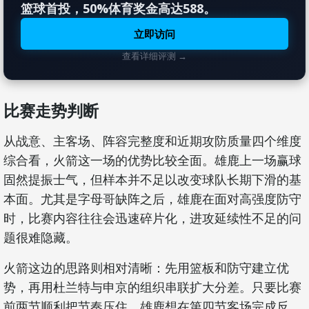
篮球首投，50%体育奖金高达588。
立即访问
查看详细评测 →
比赛走势判断
从战意、主客场、阵容完整度和近期攻防质量四个维度
综合看，火箭这一场的优势比较全面。雄鹿上一场赢球
固然提振士气，但样本并不足以改变球队长期下滑的基
本面。尤其是字母哥缺阵之后，雄鹿在面对高强度防守
时，比赛内容往往会迅速碎片化，进攻延续性不足的问
题很难隐藏。
火箭这边的思路则相对清晰：先用篮板和防守建立优
势，再用杜兰特与申京的组织串联扩大分差。只要比赛
前两节顺利把节奏压住，雄鹿想在第四节客场完成反