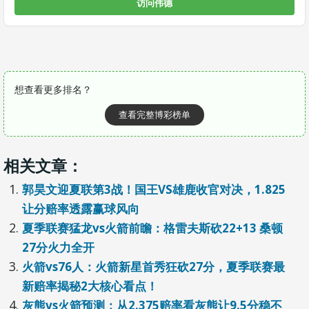
访问伟德
想查看更多排名？
查看完整博彩榜单
相关文章：
郭昊文迎夏联第3战！国王VS雄鹿收官对决，1.825
让分赔率透露赢球风向
夏季联赛猛龙vs火箭前瞻：格雷夫斯砍22+13 桑顿
27分火力全开
火箭vs76人：火箭新星首秀狂砍27分，夏季联赛最
新赔率揭秘2大核心看点！
灰熊vs火箭预测：从2.375赔率看灰熊让9.5分稳不