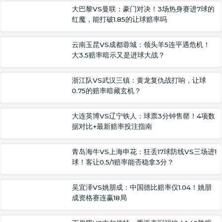
大巴黎VS曼联：豪门对决！3场热身赛进7球的
红魔，能打破1.85的让球赔率吗
云南玉昆VS成都蓉城：领头羊5连平遇危机！
大3.5赔率暗示又是进球大战？
浙江队VS武汉三镇：黄龙复仇战打响，让球
0.75的赔率暗藏玄机？
大连英博VS辽宁铁人：球票3分钟售罄！4项数
据对比+最新赔率投注指南
青岛海牛VS上海申花：狂丢17球防线VS三场进1
球！客让0.5/1赔率能否稳拿3分？
吴宜泽VS姚朋成：中国德比赔率仅1.04！姚朋
成资格赛连赢18局