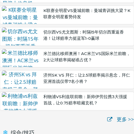
K联赛全明星VS曼城前瞻：曼城青训挑大梁？K
联赛全明星蓄势待发
切尔西VS尤文图斯：时隔15年切尔西重返香
港！让球赔率力挺蓝军1-0赢球
米兰德比移师澳洲！AC米兰VS国际米兰前瞻，
2大让球赔率揭秘谁占优？
济州SK VS 拜仁：让2.5球赔率揭示悬念，拜仁
亚洲首战仅带7名小将？
利物浦VS利兹联前瞻：新帅伊劳拉携3大强援
首战，让0.75赔率暗藏玄机？
更多 >>
综合/技巧