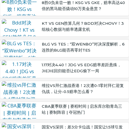
8胜0负未尝一败！KSG VS GKE，赔率高达40
倍的黑马能否撬动10万美金悬赏？
KT VS GEN胜算几何？BDD对决CHOVY！3
组核心数据与赔率透露玄机
BLG VS TES：“双WENBO”对决深度解析，6
连胜的BLG能否再零封TES
1.17对决4.40！JDG VS EDG赔率差距悬殊，
JIEJIE回归能否让EDG偷下一局
维拉VS拜仁激战香港！2次遭0-1零封拜仁迎复
仇战，让分-0.5赔率怎么看？
CBA夏季联赛 | 赛程时间 | 启东库尔勒青岛三
站 | 赛制阵容 | 夺冠热门
国安VS深圳：差3分卡位战！国安让1.5球引发