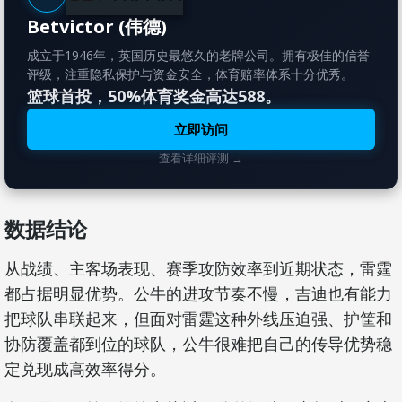
Betvictor (伟德)
成立于1946年，英国历史最悠久的老牌公司。拥有极佳的信誉
评级，注重隐私保护与资金安全，体育赔率体系十分优秀。
篮球首投，50%体育奖金高达588。
立即访问
查看详细评测 →
数据结论
从战绩、主客场表现、赛季攻防效率到近期状态，雷霆
都占据明显优势。公牛的进攻节奏不慢，吉迪也有能力
把球队串联起来，但面对雷霆这种外线压迫强、护筐和
协防覆盖都到位的球队，公牛很难把自己的传导优势稳
定兑现成高效率得分。