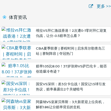
更多 >>
体育资讯
维拉VS拜仁激战香港！2次遭0-1零封拜仁迎复
仇战，让分-0.5赔率怎么看？
CBA夏季联赛 | 赛程时间 | 启东库尔勒青岛三
站 | 赛制阵容 | 夺冠热门
赔率1.05比8.00！37岁张帅VS萨巴伦卡，能否
创造爆冷奇迹？
国安VS深圳：差3分卡位战！国安让1.5球引发
热议，赔率暴露出2个关键暗号
阿森纳VS皇家贝蒂斯：3大新星迎上位良机，
解析1.86让分赔率背后的玄机