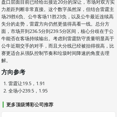
盘口层面目前已经给出接近20分的深让，市场对双方实
力差距判断非常直接。这个数字虽然深，但结合雷霆主
场29胜6负、公牛客场11胜23负，以及公牛最近连续高
失分的走势，雷霆方向仍然更值得高看一线。总分方
面，市场开到236.5分到239.5分区间，核心分歧在于公
牛能否在客场持续输出。考虑到雷霆防守质量明显高于
公牛近期交手的对手，而且大分线已经被抬得很高，比
赛更适合从强队控制节奏和垃圾时间降速的角度去理
解。
方向参考
雷霆让19.5，1.91
全场小239.5，1.95
更多顶级博彩公司推荐