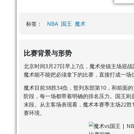
标签：
NBA
国王
魔术
比赛背景与形势
北京时间3月27日早上7点，魔术坐镇主场迎
魔术能不能把必须拿下的比赛，直接打成一场
魔术目前38胜34负，暂列东部第10，和前
阶段，每一场都带着明确的排名压力。国王则是
末段。从主客场表现看，魔术本赛季主场22胜
赛环境。