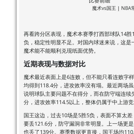
魔术vs国王 | NBA常
再看跨分区表现，魔术本赛季打西部球队14胜
负，稳定性明显不足。对国内球迷来说，这是
魔术能不能顺利兑现纸面优势。
近期表现与数据对比
魔术最近表面上是6连败，但不能只看连败字样
均得到118.4分，进攻效率没有塌。最近两场
说明球队主要问题不在得分，而在防守端连续失分
分，进攻效率114.5以上，整体仍属于中上游
国王这边，过去10场是5胜5负，表面不算太差
要丢121.6分，防守漏洞非常明显。上一场更是
也丢了139分。赛季数据更直接，国王场均110