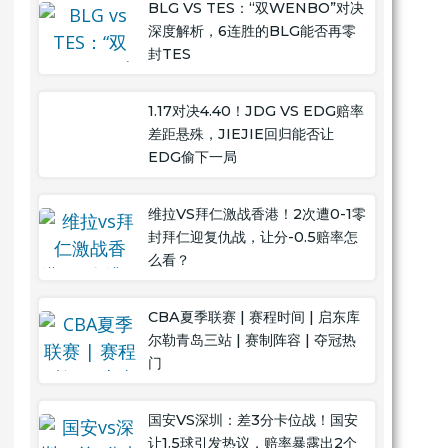
BLG VS TES：“双WENBO”对决
深度解析，6连胜的BLG能否再零
封TES
1.17对决4.40！JDG VS EDG赔率
差距悬殊，JIEJIE回归能否让
EDG偷下一局
维拉VS拜仁激战香港！2次遭0-1零
封拜仁迎复仇战，让分-0.5赔率怎
么看？
CBA夏季联赛 | 赛程时间 | 启东库
尔勒青岛三站 | 赛制阵容 | 夺冠热
门
国安VS深圳：差3分卡位战！国安
让1.5球引发热议，赔率暴露出2个