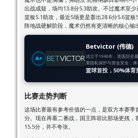
出战成疑，场均13.8分5.3助攻。不过魔术至
篮板5.1助攻，最近5场更是轰出28.6分5.
阵地战硬解阶段，魔术仍然有更清晰的核心输
Betvictor (伟德)
成立于1946年，英国历
A+
重隐私保护与资金安全，体
篮球首投，50%体育
比赛走势判断
这场比赛最有参考价值的一点，是双方本赛季首
分。现在再看二番战，国王阵容比那场更残，
15.5分，并不夸张。