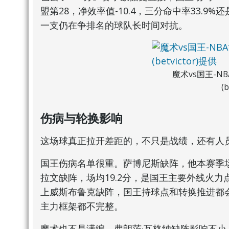
盟第28，净效率值-10.4，三分命中率33.
一支仍在争排名的球队长时间对抗。
魔术vs国王-N
(
伤病与轮换影响
这场球真正拉开差距的，不只是战绩，还有人
国王伤病名单很重。萨博尼斯缺阵，他本赛季场均1
拉文缺阵，场均19.2分，是国王主要外线火
上威斯布鲁克缺阵，国王持球点和转换推进都
主力框架都不完整。
魔术也不是满编，弗朗茨·瓦格纳缺阵影响不小，他