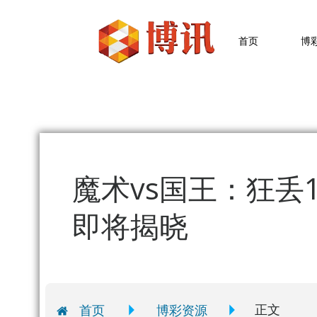
Skip
to
首页
博
content
魔术vs国王：狂丢
即将揭晓
正文
首页
博彩资源