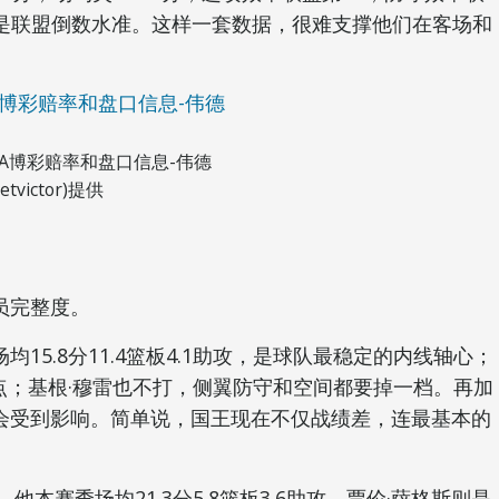
9%还是联盟倒数水准。这样一套数据，很难支撑他们在客场和
BA博彩赔率和盘口信息-伟德
betvictor)提供
员完整度。
5.8分11.4篮板4.1助攻，是球队最稳定的内线轴心；
力点；基根·穆雷也不打，侧翼防守和空间都要掉一档。再加
会受到影响。简单说，国王现在不仅战绩差，连最基本的
本赛季场均21.3分5.8篮板3.6助攻，贾伦·萨格斯则是