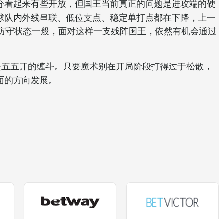
分看起来有些开放，但国王当前真正的问题是进攻端的硬
球队内外线串联、低位支点、稳定单打点都在下降，上一
便防守状态一般，面对这样一支残阵国王，依然有机会通过
是五五开的缠斗。只要魔术别在开局阶段打得过于松散，
面的方向发展。