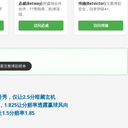
，
必威(Betway)
阿森纳合作
伟德(Betvictor)
注重博彩
下
伙伴，F1赞助商，欧洲顶
安全，信誉评级A+。
级。
访问必威
访问伟德
查看完整博彩榜单
号秀，仅让2.5分暗藏玄机
1.825让分赔率透露赢球风向
.5分赔率1.85