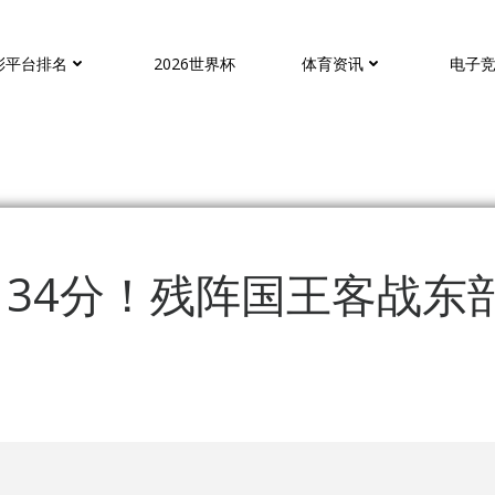
彩平台排名
2026世界杯
体育资讯
电子
134分！残阵国王客战东