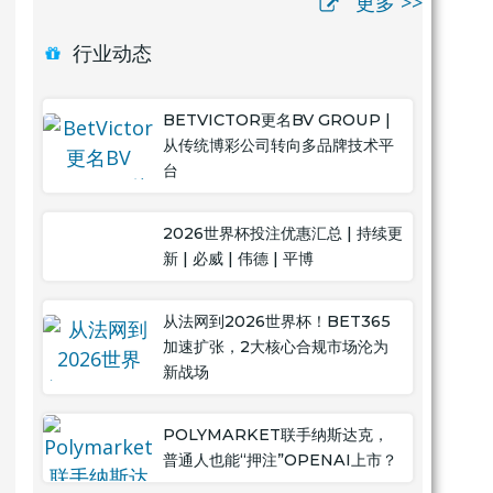
更多 >>
行业动态
BETVICTOR更名BV GROUP |
从传统博彩公司转向多品牌技术平
台
2026世界杯投注优惠汇总 | 持续更
新 | 必威 | 伟德 | 平博
从法网到2026世界杯！BET365
加速扩张，2大核心合规市场沦为
新战场
POLYMARKET联手纳斯达克，
普通人也能“押注”OPENAI上市？