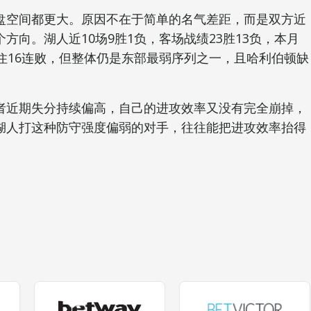
盘空间都更大。原因不在于简单的名气差距，而是双方近
向。湖人近10场9胜1负，客场战绩23胜13负，本月
住16连败，但整体仍是东部最弱序列之一，且哈利伯顿缺
者近期失分持续偏高，自己的进攻效率又没有完全崩掉，
湖人打这种防守强度偏弱的对手，往往能把进攻效率抬得