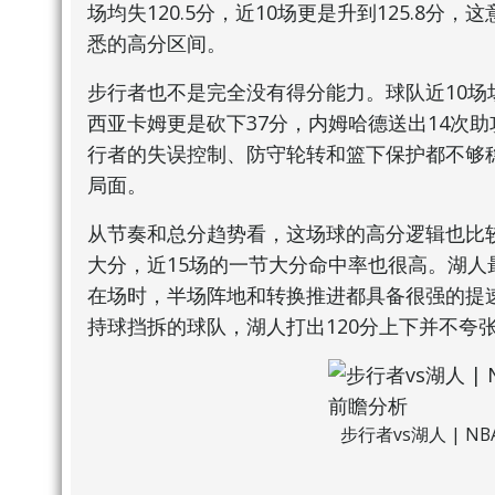
场均失120.5分，近10场更是升到125.8
悉的高分区间。
步行者也不是完全没有得分能力。球队近10场场均
西亚卡姆更是砍下37分，内姆哈德送出14次
行者的失误控制、防守轮转和篮下保护都不够稳
局面。
从节奏和总分趋势看，这场球的高分逻辑也比较
大分，近15场的一节大分命中率也很高。湖
在场时，半场阵地和转换推进都具备很强的提
持球挡拆的球队，湖人打出120分上下并不夸
步行者vs湖人 | NBA