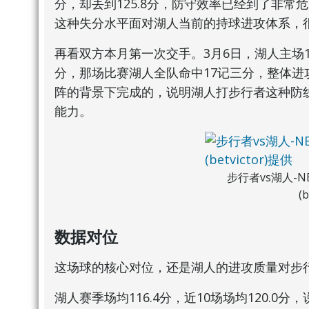
分，却丢到125.8分，防守效率已经到了非常危
这种失分水平面对湖人当前的持球进攻体系，
再看双方本月第一次交手。3月6日，湖人主场12
分，那场比赛湖人全队命中17记三分，整体
阵的背景下完成的，说明湖人打步行者这种防
能力。
步行者vs湖人-
(
数据对位
这场球的核心对位，还是湖人的进攻质量对步
湖人赛季场均116.4分，近10场场均120.