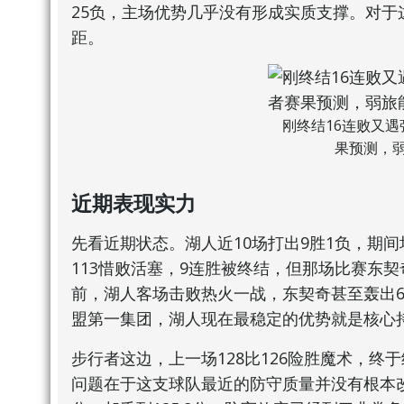
25负，主场优势几乎没有形成实质支撑。对
距。
刚终结16连败又遇
果预测，
近期表现实力
先看近期状态。湖人近10场打出9胜1负，期间场
113惜败活塞，9连胜被终结，但那场比赛东
前，湖人客场击败热火一战，东契奇甚至轰出
盟第一集团，湖人现在最稳定的优势就是核心
步行者这边，上一场128比126险胜魔术，终
问题在于这支球队最近的防守质量并没有根本改善