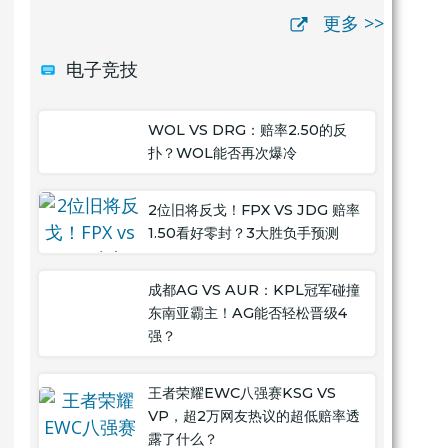
更多 >>
电子竞技
WOL VS DRG：赔率2.50的反
扑？WOL能否再次爆冷
2位旧将反戈！FPX VS JDG 赔率
1.50看好零封？3大胜负手预测
成都AG VS AUR：KPL冠军碰撞
东南亚霸主！AG能否轻松晋级4
强？
王者荣耀EWC八强赛KSG VS
VP，超2万网友热议的超低赔率透
露了什么？