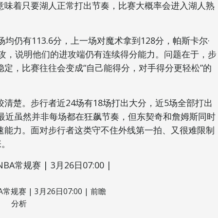
分，这意味着只要湖人正常打出节奏，比赛大概率会进入湖人熟
仍有113.6分，上一场对魔术拿到128分，帕斯卡尔·
助攻，说明他们的进攻端仍有连续得分能力。问题在于，步
定，比赛往往会变成“自己能得分，对手得分更轻松”的
清楚。步行者近24场有18场打出大分，近5场全部打出
人最近虽然并非每场都在狂飙节奏，但东契奇和詹姆斯同时
速能力。面对步行者这类守不住外线第一拍、又很难限制
张。
常规赛 | 3月26日07:00 | 前瞻
分析