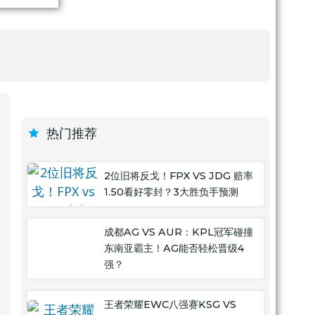
热门推荐
2位旧将反戈！FPX VS JDG 赔率
1.50看好零封？3大胜负手预测
成都AG VS AUR：KPL冠军碰撞
东南亚霸主！AG能否轻松晋级4
强？
王者荣耀EWC八强赛KSG VS