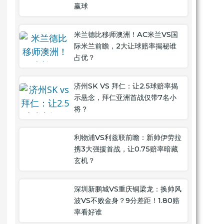
赢球
米兰德比移师澳洲！AC米兰VS国
际米兰前瞻，2大让球赔率揭秘谁
占优？
济州SK VS 拜仁：让2.5球赔率揭
示悬念，拜仁亚洲首战仅带7名小
将？
利物浦VS利兹联前瞻：新帅伊劳拉
携3大强援首战，让0.75赔率暗藏
玄机？
深圳新鹏城VS重庆铜梁龙：换帅风
波VS不败金身？9分差距！1.80赔
率看好谁