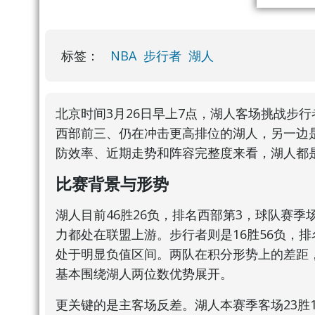
标签：
NBA
步行者
湖人
北京时间3月26日早上7点，湖人客场挑战步
西部前三、仍在冲击更高排位的湖人，另一边
防效率、近期走势和阵容完整度来看，湖人都
比赛背景与形势
湖人目前46胜26负，排名西部第3，球队赛季场
力都处在联盟上游。步行者则是16胜56负，排名东
处于明显负值区间。两队在积分形势上的差距
基本围绕湖人两位数优势展开。
更关键的是主客场反差。湖人本赛季客场23胜