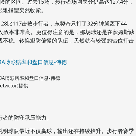
险的区间。过去15场，步行者场均失分仍高达127.4分，
很难指望突然收紧。
8比117击败步行者，东契奇只打了32分钟就轰下44
进攻效率非常高。更值得注意的是，那场球还是在詹姆斯缺
线不稳、转换退防偏慢的队伍，天然就有较强的错位打击
NBA博彩赔率和盘口信息-伟德
betvictor)提供
行者的防守承压能力。
0分，说明球队最近不仅赢球，输出还在持续抬升。步行者赛季