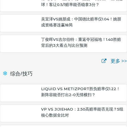
球！客让0.5/1赔率能否稳拿3分？
吴宜泽VS姚朋成：中国德比赔率仅1.04！姚朋
成资格赛连赢18局
丁俊晖VS吉尔伯特：重返夺冠福地！1.40胜赔
背后的3大看点与比分预测
更多 >>
综合/技巧
LIQUID VS METIZPORT胜负赔率仅1.22！
新阵容能否打出2-0无情横扫？
VP VS JIJIEHAO：2.50高赔率能否兑现？5组
核心数据全比对