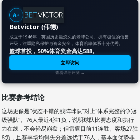
A+
Betvictor (伟德)
成立于1946年，英国历史最悠久的老牌公司。拥有极佳的信誉
评级，注重隐私保护与资金安全，体育赔率体系十分优秀。
篮球首投，50%体育奖金高达588。
立即访问
查看详细评测 →
比赛参考结论
这场更像是“状态不错的残阵球队”对上“体系完整的争冠
级强队”。76人最近4胜1负，说明球队比赛态度和执行
力在线，不会轻易崩盘；但雷霆目前11连胜、客场27胜
8负，且赛季场均得失分差远优于76人，基本面优势非