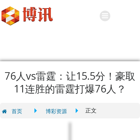
Skip
to
content
76人vs雷霆：让15.5分！豪取
11连胜的雷霆打爆76人？
正文
首页
博彩资源