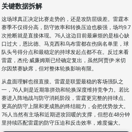
关键数据拆解
这场球真正决定比赛走势的，还是攻防层级差。雷霆本
赛季不仅得分高，防守效率和转换压迫也极强，场均9.7
次抢断就是直接体现。76人这边目前最麻烦的是核心缺
口过大，恩比德、马克西和乌布雷都在伤病名单里，球
队头号得分点和最稳定的持球发起点都不在。反过来看
雷霆，杰伦·威廉姆斯已经确定复出，虽然阿贾伊·米切
尔因禁赛缺席，但对整体轮换影响有限。
从盘面理解也很直接。雷霆是联盟最稳的客场强队之
一，76人则是近期靠拼劲和轮换深度维持竞争力。若比
赛进入阵地战与防守消耗阶段，雷霆更完整的持球点、
更高的防守上限和更成熟的终结能力，会把优势放大。
76人当然有主场和近期进攻回暖的支撑，但想在48分钟
里持续匹配雷霆的防守压迫和反击效率，难度偏大。