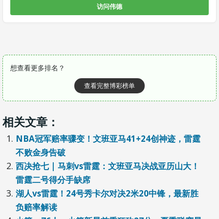
访问伟德
想查看更多排名？
查看完整博彩榜单
相关文章：
NBA冠军赔率骤变！文班亚马41+24创神迹，雷霆
不败金身告破
西决抢七 | 马刺vs雷霆：文班亚马决战亚历山大！
雷霆二号得分手缺席
湖人vs雷霆！24号秀卡尔对决2米20中锋，最新胜
负赔率解读