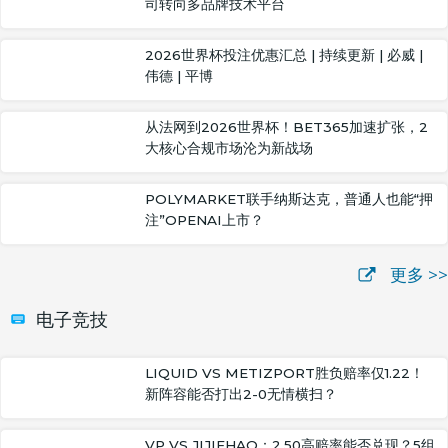
司转向多品牌技术平台
2026世界杯投注优惠汇总 | 持续更新 | 必威 |
伟德 | 平博
从法网到2026世界杯！BET365加速扩张，2
大核心合规市场沦为新战场
POLYMARKET联手纳斯达克，普通人也能“押
注”OPENAI上市？
更多 >>
电子竞技
LIQUID VS METIZPORT胜负赔率仅1.22！
新阵容能否打出2-0无情横扫？
VP VS JIJIEHAO：2.50高赔率能否兑现？5组