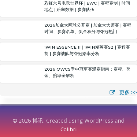
彩虹六号电竞世界杯 | EWC | 赛程赛制 | 时间
地点 | 赔率数据 | 参赛队伍
2026加拿大网球公开赛 | 加拿大大师赛 | 赛程
时间、参赛名单、奖金积分与夺冠热门
1WIN ESSENCE II | 1WIN精英赛S2 | 赛程赛
制 | 参赛战队与夺冠赔率分析
2026 OWCS季中冠军赛观赛指南：赛程、奖
金、赔率全解析
更多 >>
© 2026 博讯. Created using WordPress and
Colibri