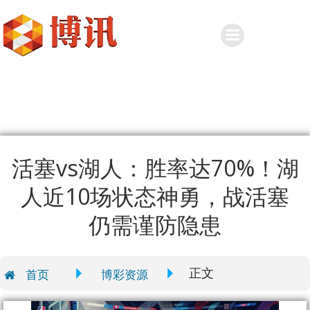
Skip
to
content
活塞vs湖人：胜率达70%！湖
人近10场状态神勇，战活塞
仍需谨防隐患
正文
首页
博彩资源