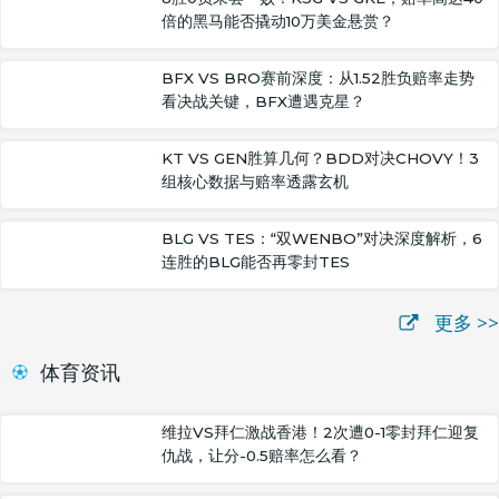
倍的黑马能否撬动10万美金悬赏？
BFX VS BRO赛前深度：从1.52胜负赔率走势
看决战关键，BFX遭遇克星？
KT VS GEN胜算几何？BDD对决CHOVY！3
组核心数据与赔率透露玄机
BLG VS TES：“双WENBO”对决深度解析，6
连胜的BLG能否再零封TES
更多 >>
体育资讯
维拉VS拜仁激战香港！2次遭0-1零封拜仁迎复
仇战，让分-0.5赔率怎么看？