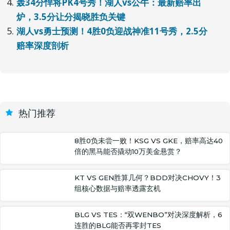
轰34分悍将PK4号秀！湖人vs公牛：最新赔率出
炉，3.5分让分揭晓胜负关键
湖人vs勇士预测！4胜0负迎战神准11号秀，2.5分
赔率深度剖析
热门推荐
8胜0负未尝一败！KSG VS GKE，赔率高达40
倍的黑马能否撬动10万美金悬赏？
KT VS GEN胜算几何？BDD对决CHOVY！3
组核心数据与赔率透露玄机
BLG VS TES：“双WENBO”对决深度解析，6
连胜的BLG能否再零封TES