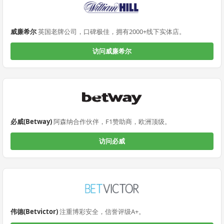
威廉希尔
英国老牌公司，口碑极佳，拥有2000+线下实体店。
访问威廉希尔
必威(Betway)
阿森纳合作伙伴，F1赞助商，欧洲顶级。
访问必威
伟德(Betvictor)
注重博彩安全，信誉评级A+。