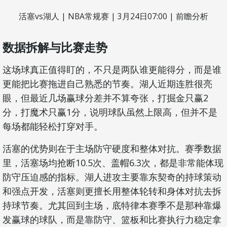
活塞vs湖人 | NBA常规赛 | 3月24日07:00 | 前瞻分析
数据拆解与比赛走势
这场球真正值得盯的，不只是两队谁更能得分，而是谁
更能把比赛拖进自己熟悉的节奏。湖人近期连胜很亮
眼，但最近几场赢球分差并不算夸张，打掘金只赢2
分，打魔术只赢1分，说明球队虽然上限高，但并不是
每场都能轻松打穿对手。
活塞的优势则在于主场防守硬度和整体对抗。赛季数据
里，活塞场均抢断10.5次、盖帽6.3次，都是非常能体现
防守压迫感的指标。湖人进攻主要靠东契奇的持球策动
和强点开发，活塞则更擅长用整体轮转和身体对抗去拆
持球节奏。尤其回到主场，底特律本赛季不是那种靠爆
发赢球的球队，而是靠防守、篮板和比赛执行力稳定拿