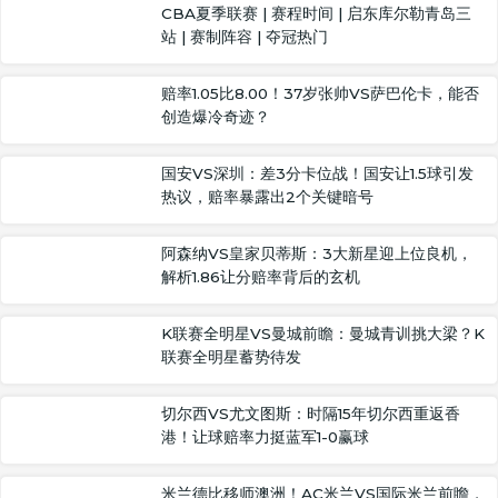
CBA夏季联赛 | 赛程时间 | 启东库尔勒青岛三
站 | 赛制阵容 | 夺冠热门
赔率1.05比8.00！37岁张帅VS萨巴伦卡，能否
创造爆冷奇迹？
国安VS深圳：差3分卡位战！国安让1.5球引发
热议，赔率暴露出2个关键暗号
阿森纳VS皇家贝蒂斯：3大新星迎上位良机，
解析1.86让分赔率背后的玄机
K联赛全明星VS曼城前瞻：曼城青训挑大梁？K
联赛全明星蓄势待发
切尔西VS尤文图斯：时隔15年切尔西重返香
港！让球赔率力挺蓝军1-0赢球
米兰德比移师澳洲！AC米兰VS国际米兰前瞻，