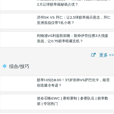
2大让球赔率揭秘谁占优？
济州SK VS 拜仁：让2.5球赔率揭示悬念，拜仁
亚洲首战仅带7名小将？
利物浦VS利兹联前瞻：新帅伊劳拉携3大强援
首战，让0.75赔率暗藏玄机？
更多 >>
综合/技巧
赔率1.05比8.00！37岁张帅VS萨巴伦卡，能否
创造爆冷奇迹？
使命召唤EWC | 赛程赛制 | 参赛队伍 | 赔率数
据 | 夺冠热门