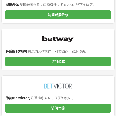
威廉希尔
英国老牌公司，口碑极佳，拥有2000+线下实体店。
访问威廉希尔
必威(Betway)
阿森纳合作伙伴，F1赞助商，欧洲顶级。
访问必威
伟德(Betvictor)
注重博彩安全，信誉评级A+。
访问伟德