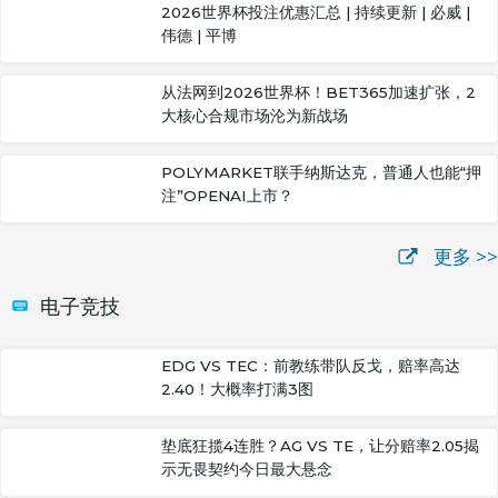
2026世界杯投注优惠汇总 | 持续更新 | 必威 |
伟德 | 平博
从法网到2026世界杯！BET365加速扩张，2
大核心合规市场沦为新战场
POLYMARKET联手纳斯达克，普通人也能“押
注”OPENAI上市？
更多 >>
电子竞技
EDG VS TEC：前教练带队反戈，赔率高达
2.40！大概率打满3图
垫底狂揽4连胜？AG VS TE，让分赔率2.05揭
示无畏契约今日最大悬念