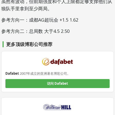
虽然有波动，但前期强度和个人上限都足够支撑他们从
狼队手里拿到至少两局。
参考方向一：成都AG超玩会 +1.5 1.62
参考方向二：总局数 大于4.5 2.50
更多顶级博彩公司推荐
Dafabet
2007年成立的亚洲著名博彩公司。
访问 Dafabet