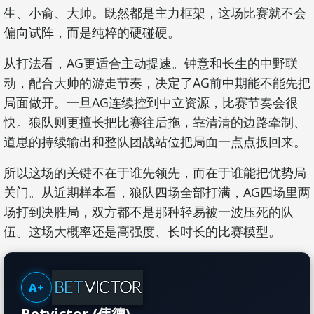
生、小俞、大帅。既然都是主力框架，这场比赛就不会
偏向试阵，而是纯粹的硬碰硬。
从打法看，AG更适合主动提速。钟意和长生的中野联
动，配合大帅的游走节奏，决定了AG前中期能不能先把
局面做开。一旦AG连续控到中立资源，比赛节奏会很
快。狼队则更擅长把比赛往后拖，靠清清的边路牵制、
道崽的持续输出和整队团战站位把局面一点点扳回来。
所以这场的关键不在于谁先领先，而在于谁能把优势局
关门。从近期样本看，狼队四场全部打满，AG四场里两
场打到决胜局，双方都不是那种轻易被一波压死的队
伍。这场大概率还是高强度、长时长的比赛模型。
A+
Betvictor (伟德)