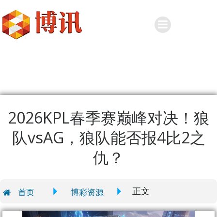
Skip
to
content
2026KPL春季赛巅峰对决！狼
队vsAG，狼队能否报4比2之
仇？
正文
首页
博彩资源