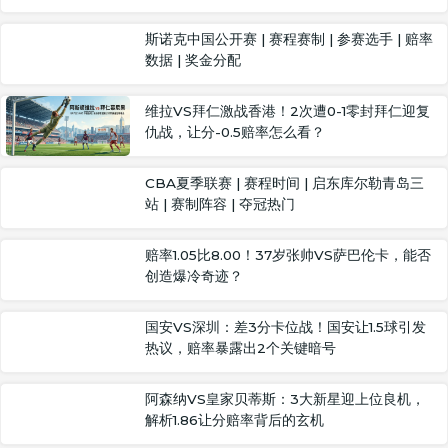
斯诺克中国公开赛 | 赛程赛制 | 参赛选手 | 赔率
数据 | 奖金分配
维拉VS拜仁激战香港！2次遭0-1零封拜仁迎复
仇战，让分-0.5赔率怎么看？
CBA夏季联赛 | 赛程时间 | 启东库尔勒青岛三
站 | 赛制阵容 | 夺冠热门
赔率1.05比8.00！37岁张帅VS萨巴伦卡，能否
创造爆冷奇迹？
国安VS深圳：差3分卡位战！国安让1.5球引发
热议，赔率暴露出2个关键暗号
阿森纳VS皇家贝蒂斯：3大新星迎上位良机，
解析1.86让分赔率背后的玄机