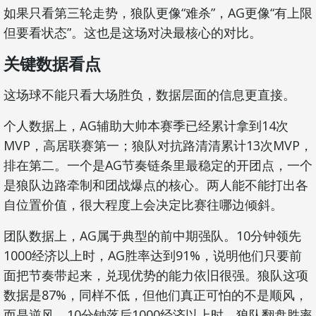
如果只看第三轮走势，狼队更像“难杀”，AG更像“有上限
但要看状态”。这也是这场对决最核心的对比。
关键数据看点
这场球不能只看大场胜负，数据层面的信息更直接。
个人数据上，AG辅助大帅本赛季已经累计拿到14次
MVP，高居联赛第一；狼队对抗路清清累计13次MVP，
排在第二。一个是AG节奏链条里最稳定的开团点，一个
是狼队边路牵制和团战爆点的核心。两人能不能打出各
自位置价值，很大程度上会决定比赛往哪边倾斜。
团队数据上，AG属于典型的前中期强队。10分钟领先
1000经济以上时，AG胜率达到91%，说明他们只要前
面把节奏带起来，兑现优势的能力依旧很强。狼队这项
数据是87%，同样不低，但他们真正可怕的不是顺风，
而是逆风。10分钟落后1000经济以上时，狼队翻盘胜率