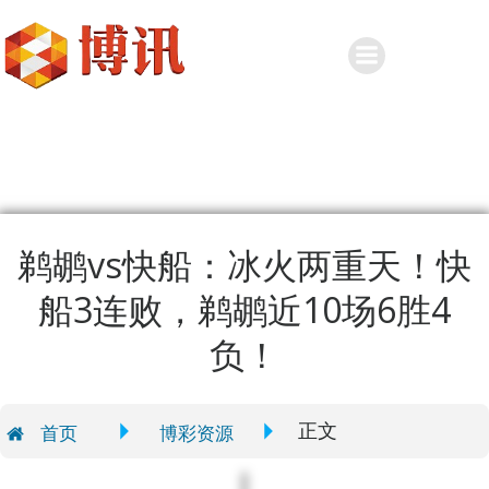
Skip
to
content
鹈鹕vs快船：冰火两重天！快
船3连败，鹈鹕近10场6胜4
负！
正文
首页
博彩资源