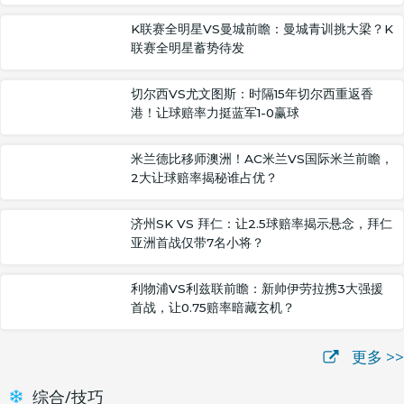
K联赛全明星VS曼城前瞻：曼城青训挑大梁？K
联赛全明星蓄势待发
切尔西VS尤文图斯：时隔15年切尔西重返香
港！让球赔率力挺蓝军1-0赢球
米兰德比移师澳洲！AC米兰VS国际米兰前瞻，
2大让球赔率揭秘谁占优？
济州SK VS 拜仁：让2.5球赔率揭示悬念，拜仁
亚洲首战仅带7名小将？
利物浦VS利兹联前瞻：新帅伊劳拉携3大强援
首战，让0.75赔率暗藏玄机？
更多 >>
综合/技巧