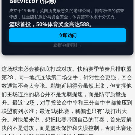
Betvictor (伟德)
成立于1946年，英国历史最悠久的老牌公司。拥有极佳的信誉
评级，注重隐私保护与资金安全，体育赔率体系十分优秀。
篮球首投，50%体育奖金高达588。
立即访问
查看详细评测 →
这场球未必会被彻底打成对攻。快船赛季节奏只排联盟
第28，同一地点连续第二场交手，针对性会更强，回合
数通常不会太夸张。鹈鹕近期得分虽然上涨，但支撑他
们主场连胜的核心并不是无脑提速，而是防守质量提
升。最近12场，对手投篮命中率和三分命中率都被压到
联盟前列水准；最近5场比赛，鹈鹕也只有1场打出大
分。对快船来说，想把比赛带回自己的节奏，首先要解
决的不是进攻，而是篮板保护和失误控制，否则比赛还