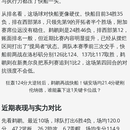
与执行力都压了快船一头。
从排名看，这场球对快船更像硬仗。快船目前34胜35
负，排在西部第8，只领先第9的开拓者半个胜场，附加
赛席位远没有稳住。鹈鹕则是24胜46负，排西部第12，
账面排名一般，但近期比赛内容明显提升，已经从摆烂
区间打出了“搅局者”状态。两队本赛季前三次交手，快
船前两战在洛杉矶分别126比124、137比117取胜，鹈
鹕则在新奥尔良把系列赛追到1比2，这场第四回合的对
抗强度不会低。
狂轰124分大逆转后，鹈鹕再战快船！锡安场均21.4分硬刚
伦纳德，谁能赢下这1关键卡位战？
近期表现与实力对比
先看鹈鹕。最近10场，球队打出6胜4负，场均120.0
分、47.2篮板、26.2助攻、6.7盖帽，场均失分114.9