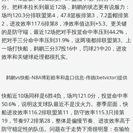
分。把样本拉长到最近12场，鹈鹕的状态更有说服力：
场均120.3分排联盟第4，47.8篮板排第3，7.2盖帽排第
2，进攻效率117.6排第8，净效率值达到+5.3。更关键
的是防守端，最近12场把对手投篮命中率压到44.2%，
把对手三分命中率压到31.9%，这两项都排联盟第3。上
一场打快船，鹈鹕三分37投16中，罚球21中20，进攻
效率和关键球处理都很扎实。
鹈鹕vs快船-NBA博彩赔率和盘口信息-伟德(betvictor)提供
快船近10场同样是6胜4负，场均121.0分，投篮命中率
50.6%，说明这支球队最近不是没火力。赛季层面，快
船进攻效率116.2排联盟第11，防守效率115.3只排第
19，节奏97.2排第28，整体是偏慢节奏、进攻效率高于
防守稳定性的队伍。问题在于走势下滑很明显：在输给