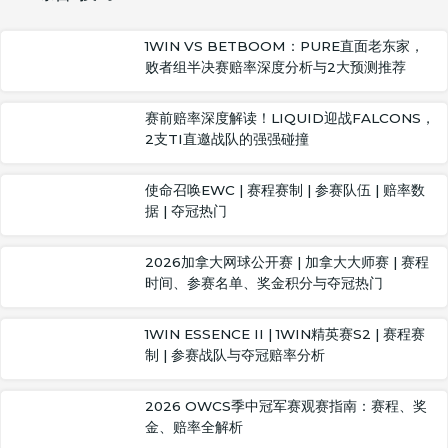
1WIN VS BETBOOM：PURE直面老东家，
败者组半决赛赔率深度分析与2大预测推荐
赛前赔率深度解读！LIQUID迎战FALCONS，
2支TI直邀战队的强强碰撞
使命召唤EWC | 赛程赛制 | 参赛队伍 | 赔率数
据 | 夺冠热门
2026加拿大网球公开赛 | 加拿大大师赛 | 赛程
时间、参赛名单、奖金积分与夺冠热门
1WIN ESSENCE II | 1WIN精英赛S2 | 赛程赛
制 | 参赛战队与夺冠赔率分析
2026 OWCS季中冠军赛观赛指南：赛程、奖
金、赔率全解析