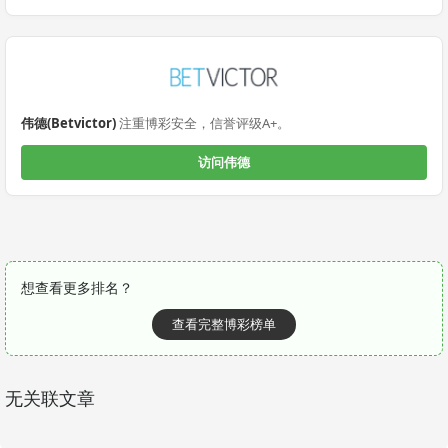
伟德(Betvictor)
注重博彩安全，信誉评级A+。
访问伟德
想查看更多排名？
查看完整博彩榜单
无关联文章