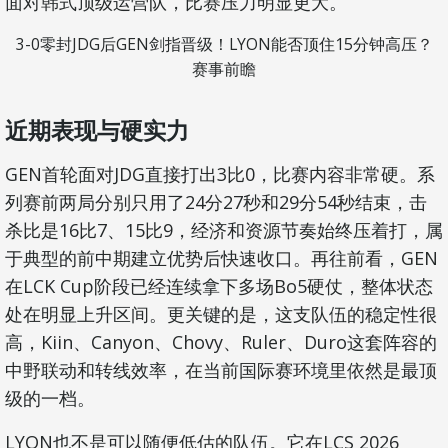
面对韩式顶级运营队，比赛压力明显更大。
3-0零封JDG后GEN剑指晋级！LYON能否顶住15分钟高压？
赛事前瞻
近期表现与硬实力
GEN首轮面对JDG直接打出3比0，比赛内容非常硬。系
列赛前两局分别只用了24分27秒和29分54秒结束，击
杀比是16比7、15比9，经济和资源节奏始终压着打，属
于典型的前中期建立优势后快速收口。再往前看，GEN
在LCK Cup阶段已经连续拿下多场Bo5硬仗，整体状态
处在明显上升区间。更关键的是，这支队伍的稳定性很
高，Kiin、Canyon、Chovy、Ruler、Duro这套阵容的
中野联动和转线效率，在当前国际赛环境里依然是最顶
级的一档。
LYON也不是可以随便低估的队伍。它在LCS 2026