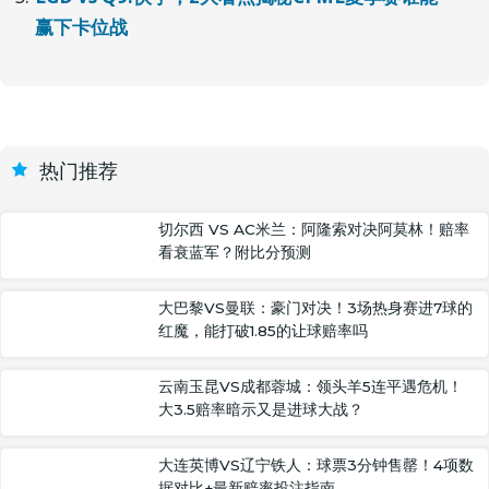
赢下卡位战
热门推荐
切尔西 VS AC米兰：阿隆索对决阿莫林！赔率
看衰蓝军？附比分预测
大巴黎VS曼联：豪门对决！3场热身赛进7球的
红魔，能打破1.85的让球赔率吗
云南玉昆VS成都蓉城：领头羊5连平遇危机！
大3.5赔率暗示又是进球大战？
大连英博VS辽宁铁人：球票3分钟售罄！4项数
据对比+最新赔率投注指南