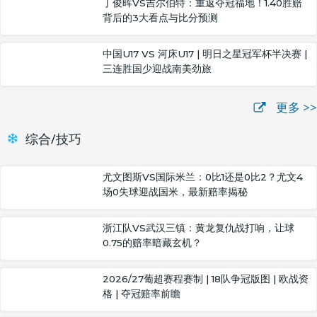
丁俊晖VS吉尔伯特：重返夺冠福地！1.40胜赔
背后的3大看点与比分预测
中国U17 VS 河床U17 | 明日之星冠军杯半决赛 |
三连胜国少迎战南美劲旅
更多 >>
综合/技巧
尤文图斯VS国际米兰：0比1还是0比2？尤文4
场0失球迎战国米，最新赔率揭秘
浙江队VS武汉三镇：黄龙复仇战打响，让球
0.75的赔率暗藏玄机？
2026/27葡超赛程赛制 | 18队争冠版图 | 欧战资
格 | 夺冠赔率前瞻