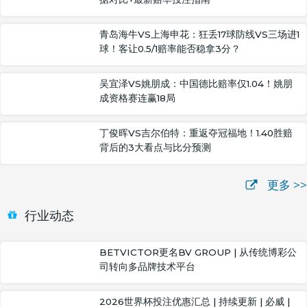
青岛海牛VS上海申花：狂丢17球防线VS三场进1
球！客让0.5/1赔率能否稳拿3分？
吴宜泽VS姚朋成：中国德比赔率仅1.04！姚朋
成资格赛连赢18局
丁俊晖VS吉尔伯特：重返夺冠福地！1.40胜赔
背后的3大看点与比分预测
更多 >>
行业动态
BETVICTOR更名BV GROUP | 从传统博彩公
司转向多品牌技术平台
2026世界杯投注优惠汇总 | 持续更新 | 必威 |