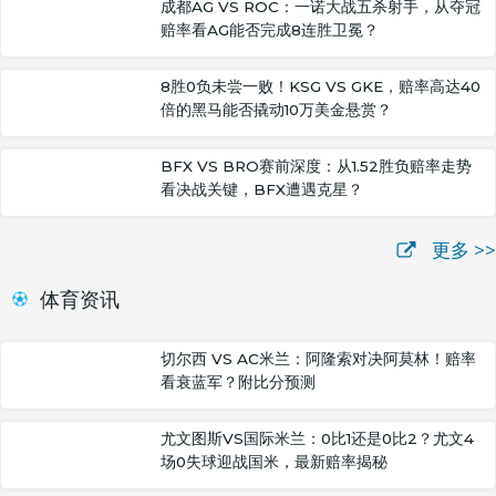
成都AG VS ROC：一诺大战五杀射手，从夺冠
赔率看AG能否完成8连胜卫冕？
8胜0负未尝一败！KSG VS GKE，赔率高达40
倍的黑马能否撬动10万美金悬赏？
BFX VS BRO赛前深度：从1.52胜负赔率走势
看决战关键，BFX遭遇克星？
更多 >>
体育资讯
切尔西 VS AC米兰：阿隆索对决阿莫林！赔率
看衰蓝军？附比分预测
尤文图斯VS国际米兰：0比1还是0比2？尤文4
场0失球迎战国米，最新赔率揭秘