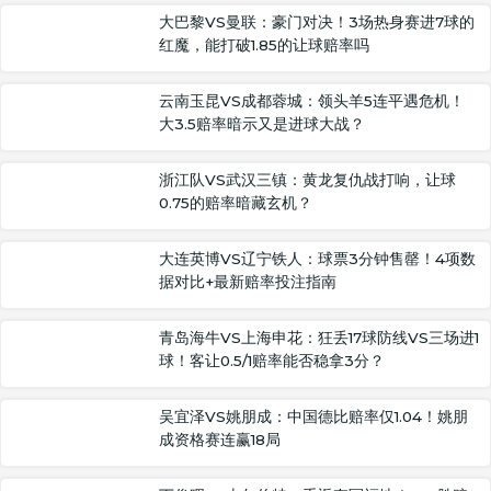
大巴黎VS曼联：豪门对决！3场热身赛进7球的
红魔，能打破1.85的让球赔率吗
云南玉昆VS成都蓉城：领头羊5连平遇危机！
大3.5赔率暗示又是进球大战？
浙江队VS武汉三镇：黄龙复仇战打响，让球
0.75的赔率暗藏玄机？
大连英博VS辽宁铁人：球票3分钟售罄！4项数
据对比+最新赔率投注指南
青岛海牛VS上海申花：狂丢17球防线VS三场进1
球！客让0.5/1赔率能否稳拿3分？
吴宜泽VS姚朋成：中国德比赔率仅1.04！姚朋
成资格赛连赢18局