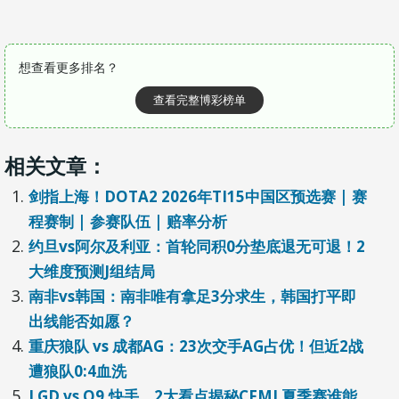
想查看更多排名？
查看完整博彩榜单
相关文章：
剑指上海！DOTA2 2026年TI15中国区预选赛 | 赛
程赛制 | 参赛队伍 | 赔率分析
约旦vs阿尔及利亚：首轮同积0分垫底退无可退！2
大维度预测J组结局
南非vs韩国：南非唯有拿足3分求生，韩国打平即
出线能否如愿？
重庆狼队 vs 成都AG：23次交手AG占优！但近2战
遭狼队0:4血洗
LGD vs Q9.快手，2大看点揭秘CFML夏季赛谁能