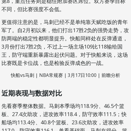
第8，重点任务则是稳住附加赛区席位。双方赛季目标
不同，但比赛强度不会低。
更值得注意的是，马刺已经不是单纯靠天赋吃饭的青年
军了。自2月初以来，他们打出17胜2负的强势走势，攻
防两端的稳定性都明显提升。快船同样处在反弹通道，
3月份打出7胜2负，不过上一场主场109比118输给国
王，防守端重新暴露出起伏问题。对于快船来说，这场
比赛既是卡位战，也是检验反弹成色的一战。
快船vs马刺 | NBA常规赛 | 3月17日10:00 | 前瞻分析
近期表现与数据对比
先看赛季整体数据。马刺本季场均118.9分、46.5个篮
板、27.4次助攻，进攻效率118.4，防守效率111.5；快
船场均113.4分、40.8个篮板、23.6次助攻，进攻效率
117.0，防守效率116.1。单看基础面，马刺在得分、篮