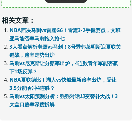
相关文章：
NBA西决马刺vs雷霆G6！雷霆3-2手握赛点，文班
亚马能否率马刺拖入抢七
3大看点解析老鹰vs马刺！8号秀弗莱明斯迎夏联关
键战，赔率走势出炉
马刺vs尼克斯让分赔率出炉，4连败青年军能否赢
下1场反弹？
NBA夏联德比！湖人vs快船最新赔率出炉，受让
3.5分能否冲4连胜？
马刺vs太阳预测分析：强强对话却变替补大战！3
大盘口赔率深度拆解