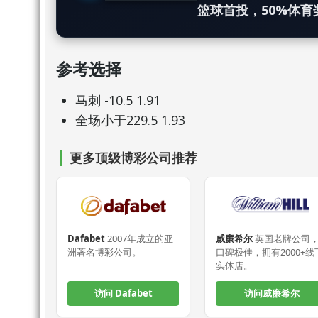
篮球首投，50%体育
参考选择
马刺 -10.5 1.91
全场小于229.5 1.93
更多顶级博彩公司推荐
Dafabet
2007年成立的亚
威廉希尔
英国老牌公司
洲著名博彩公司。
口碑极佳，拥有2000+线
实体店。
访问 Dafabet
访问威廉希尔