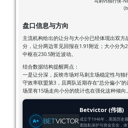
马刺vs独行侠-
(
盘口信息与方向
主流机构给出的让分与大小分已经体现出双方战力差
分，让分两边常见回报在1.91附近；大小分为22
中枢在230.5附近波动。
结合数据结构提醒两点：
一是让分深，反映市场对马刺主场稳定性与独
守效率联盟第3，且两队近期存在“总分偏小”的
场里有15场走向小分的统计也在强化这种倾向
Betvictor (伟德)
成立于1946年，英国历
A+
重隐私保护与资金安全，体