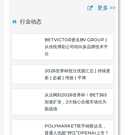
更多 >>
行业动态
BETVICTOR更名BV GROUP |
从传统博彩公司转向多品牌技术平
台
2026世界杯投注优惠汇总 | 持续更
新 | 必威 | 伟德 | 平博
从法网到2026世界杯！BET365
加速扩张，2大核心合规市场沦为
新战场
POLYMARKET联手纳斯达克，
普通人也能“押注”OPENAI上市？