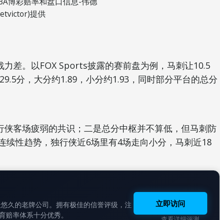
NBA博彩赔率和盘口信息-伟德
betvictor)提供
。以FOX Sports披露的赛前盘为例，马刺让10.5
9.5分，大分约1.89，小分约1.93，同时部分平台的总分
行侠客场疲弱的共识；二是总分中枢并不算低，但马刺防
连续性趋势，独行侠近6场里有4场走向小分，马刺近18
。
立即访问
史最悠久的老牌公司。拥有极佳的信誉评级，注
育赔率体系十分优秀。
查看详细评测 →