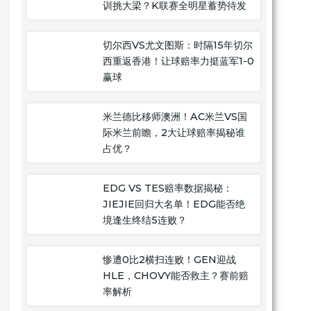
训挑大梁？K联赛全明星蓄势待发
切尔西VS尤文图斯：时隔15年切尔
西重返香港！让球赔率力挺蓝军1-0
赢球
米兰德比移师澳洲！AC米兰VS国
际米兰前瞻，2大让球赔率揭秘谁
占优？
EDG VS TES赔率数据揭秘：
JIEJIE回归大名单！EDG能否绝
境逢生终结5连败？
惨遭0比2横扫连败！GEN迎战
HLE，CHOVY能否救主？赛前赔
率解析