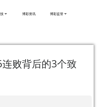
竞技
博彩资讯
博彩监管
6连败背后的3个致