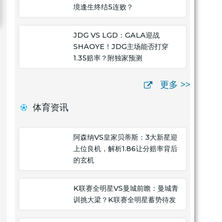
境逢生终结5连败？
JDG VS LGD：GALA迎战
SHAOYE！JDG主场能否打穿
1.35赔率？附独家预测
更多 >>
体育资讯
阿森纳VS皇家贝蒂斯：3大新星迎
上位良机，解析1.86让分赔率背后
的玄机
K联赛全明星VS曼城前瞻：曼城青
训挑大梁？K联赛全明星蓄势待发