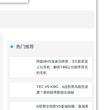
热门推荐
阿森纳VS皇家贝蒂斯：3大新星迎
上位良机，解析1.86让分赔率背后
的玄机
TEC VS KBG，4连胜黑马能否逆
袭？赛前赔率数据全揭秘
K联赛全明星VS曼城前瞻：曼城青