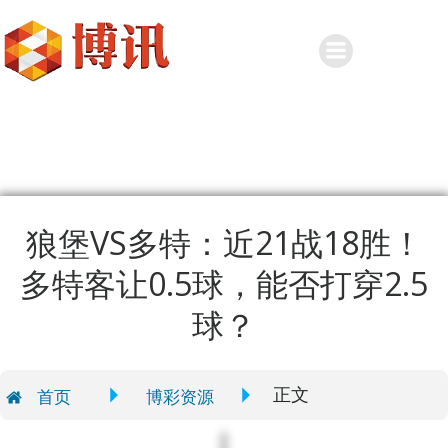
Skip
to
content
狼堡VS多特：近21战18胜！
多特客让0.5球，能否打穿2.5
球？
正文
首页
博彩资源