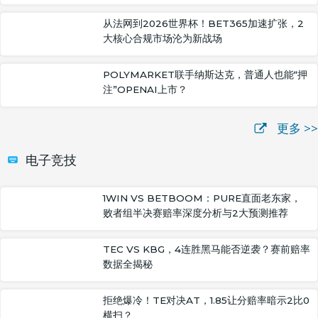
从法网到2026世界杯！BET365加速扩张，2
大核心合规市场沦为新战场
POLYMARKET联手纳斯达克，普通人也能“押
注”OPENAI上市？
更多 >>
电子竞技
1WIN VS BETBOOM：PURE直面老东家，
败者组半决赛赔率深度分析与2大预测推荐
TEC VS KBG，4连胜黑马能否逆袭？赛前赔率
数据全揭秘
拒绝爆冷！TE对决AT，1.85让分赔率暗示2比0
横扫？