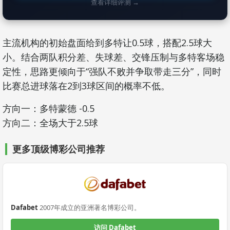
查看详细评测 →
主流机构的初始盘面给到多特让0.5球，搭配2.5球大
小。结合两队积分差、失球差、交锋压制与多特客场稳
定性，思路更倾向于“强队不败并争取带走三分”，同时
比赛总进球落在2到3球区间的概率不低。
方向一：多特蒙德 -0.5
方向二：全场大于2.5球
更多顶级博彩公司推荐
Dafabet
2007年成立的亚洲著名博彩公司。
访问 Dafabet