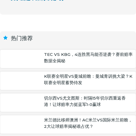
热门推荐
TEC VS KBG，4连胜黑马能否逆袭？赛前赔率
数据全揭秘
K联赛全明星VS曼城前瞻：曼城青训挑大梁？K
联赛全明星蓄势待发
切尔西VS尤文图斯：时隔15年切尔西重返香
港！让球赔率力挺蓝军1-0赢球
米兰德比移师澳洲！AC米兰VS国际米兰前瞻，
2大让球赔率揭秘谁占优？