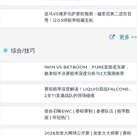
皇马VS佛罗伦萨赛前预测：穆里尼奥二进宫首
秀！让0.5球赔率暗藏玄机
更多 >>
综合/技巧
1WIN VS BETBOOM：PURE直面老东家，
败者组半决赛赔率深度分析与2大预测推荐
赛前赔率深度解读！LIQUID迎战FALCONS，
2支TI直邀战队的强强碰撞
使命召唤EWC | 赛程赛制 | 参赛队伍 | 赔率数
据 | 夺冠热门
2026加拿大网球公开赛 | 加拿大大师赛 | 赛程