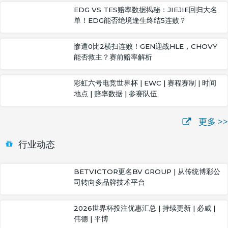
EDG VS TES赔率数据揭秘：JIEJIE回归大名
单！EDG能否绝境逢生终结5连败？
惨遭0比2横扫连败！GEN迎战HLE，CHOVY
能否救主？赛前赔率解析
彩虹六号电竞世界杯 | EWC | 赛程赛制 | 时间
地点 | 赔率数据 | 参赛队伍
更多 >>
行业动态
BETVICTOR更名BV GROUP | 从传统博彩公
司转向多品牌技术平台
2026世界杯投注优惠汇总 | 持续更新 | 必威 |
伟德 | 平博