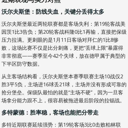
沃尔夫斯堡：防线失血，关键分丢得太多
沃尔夫斯堡最近两轮联赛都是客场失利：第19轮客战美
因茨1比3告负；第20轮客战科隆0比1再输，直接把保级
压力拉满。更刺眼的是1月11日客场对拜仁的1比8惨
败，这场比赛不仅是比分刺痛，更把“丢球上限”暴露得
非常彻底——赛季至今42个失球，放在德甲属于典型的
下半区防守数据。
从主客场结构看，沃尔夫斯堡本赛季联赛主场10战仅2
胜3平5负，主场进16球丢21球，主场并没有形成可靠的
抢分堡垒。保级队最怕的就是“主场不硬”，因为一旦客
场拿分能力跟不上，很容易被拖进最后阶段的拉锯战。
多特蒙德：胜率稳，客场也能把分带走
多特近期联赛延续强势：第19轮客场3比0击败柏林联