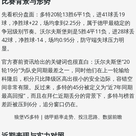
比赛背景与形势
先看积分盘面：多特20轮13胜6平1负，进41球丢19
球，净胜球+22，场均拿到2.25分，属于德甲最稳定的
争冠级别节奏。沃尔夫斯堡则是5胜4平11负，进28球丢
42球，净胜球-14，场均0.95分，防守端失球压力明
显。
官方赛前资讯给出的关键词也很直白：沃尔夫斯堡“20
轮19分”为队史同期最差之一，同时他们在上一轮输给
科隆后，积分只比降级区高出很小的安全边际，容错空
间非常有限。反过来，多特的45分被定义为“近7年同期
最高回报”，而且在拜仁近期丢分的背景下，多特与榜首
差距被压到6分，追分窗口仍在。
狼堡VS多特 | 德甲赔率走势、投注思路、数据前瞻
近期表现与实力对照