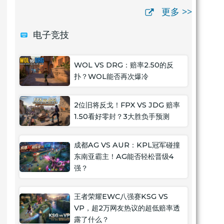
更多 >>
电子竞技
WOL VS DRG：赔率2.50的反
扑？WOL能否再次爆冷
2位旧将反戈！FPX VS JDG 赔率
1.50看好零封？3大胜负手预测
成都AG VS AUR：KPL冠军碰撞
东南亚霸主！AG能否轻松晋级4
强？
王者荣耀EWC八强赛KSG VS
VP，超2万网友热议的超低赔率透
露了什么？