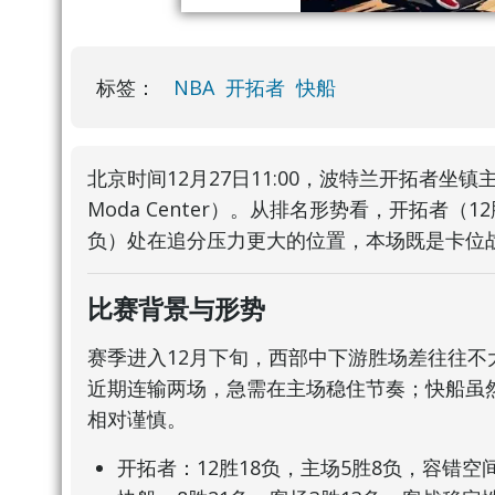
标签：
NBA
开拓者
快船
北京时间12月27日11:00，波特兰开拓者坐镇
Moda Center）。从排名形势看，开拓者（
负）处在追分压力更大的位置，本场既是卡位战
比赛背景与形势
赛季进入12月下旬，西部中下游胜场差往往不
近期连输两场，急需在主场稳住节奏；快船虽
相对谨慎。
开拓者：12胜18负，主场5胜8负，容错空