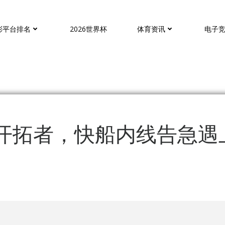
彩平台排名
2026世界杯
体育资讯
电子
s开拓者，快船内线告急