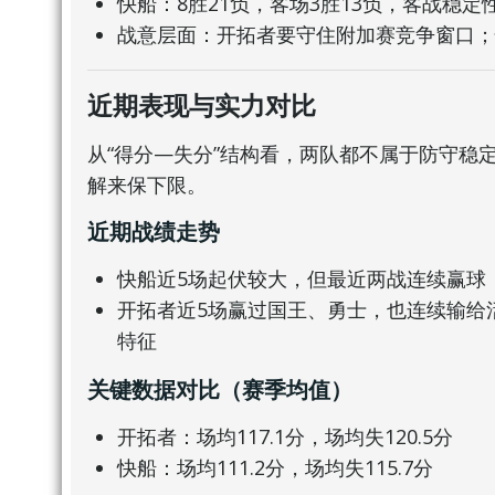
快船：8胜21负，客场3胜13负，客战稳定
战意层面：开拓者要守住附加赛竞争窗口；
近期表现与实力对比
从“得分—失分”结构看，两队都不属于防守稳
解来保下限。
近期战绩走势
快船近5场起伏较大，但最近两战连续赢球
开拓者近5场赢过国王、勇士，也连续输给
特征
关键数据对比（赛季均值）
开拓者：场均117.1分，场均失120.5分
快船：场均111.2分，场均失115.7分