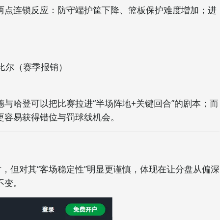
两点连锁反应：防守端护筐下降、篮板保护难度增加；进
、比尔（赛季报销）
与哈登可以把比赛拉进“半场阵地+关键回合”的剧本；而
更容易获得错位与罚球线机会。
对，但对其“客场稳定性”明显更谨慎，体现在让分盘从偏深
不变。