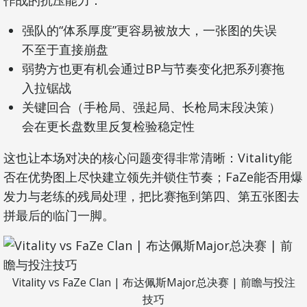
作战的抗压能力：
强队的“体系厚度”更容易被放大，一张图的失误
不至于直接崩盘
弱势方也更有机会通过BP与节奏变化把系列赛拖
入拉锯战
关键回合（手枪局、强起局、长枪局末段决策）
会在更长盘数里反复检验稳定性
这也让本场对决的核心问题变得非常清晰：Vitality能
否在优势图上尽快建立领先并锁住节奏；FaZe能否用爆
发力与老练的残局处理，把比赛拖到第四、第五张图去
拼最后的临门一脚。
Vitality vs FaZe Clan | 布达佩斯Major总决赛 | 前瞻与投注
技巧