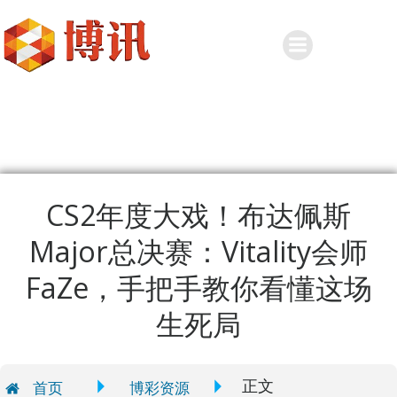
Skip
to
content
CS2年度大戏！布达佩斯
Major总决赛：Vitality会师
FaZe，手把手教你看懂这场
生死局
正文
首页
博彩资源