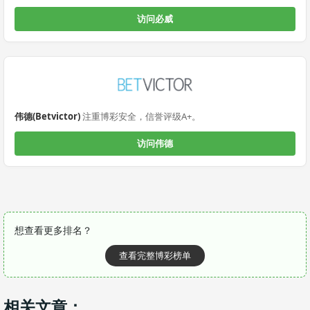
访问必威
伟德(Betvictor)
注重博彩安全，信誉评级A+。
访问伟德
想查看更多排名？
查看完整博彩榜单
相关文章：