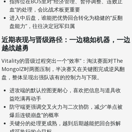
指挥位在BO5里对“经济管理、暂停调整、连败止
血”的处理，会比战术板更重要
进入中后盘，谁能把优势回合转化为稳健的“反翻
盘能力”，往往决定冠军归属
近期表现与晋级路径：一边稳如机器，一边
越战越勇
Vitality的晋级过程突出一个“效率”：淘汰赛面对The
MongolZ时两图压制，半决赛又在关键图完成逆风翻
盘，整体呈现出强队该有的控制力与下限。
进攻端的默认控图更耐心，喜欢把信息与道具收
益吃满再动手
防守端更强调交叉火力与二次协防，减少“单点被
爆后连锁崩盘”的概率
关键分的处理更成熟，越到后期越能把回合拆解
成可执行的小目标