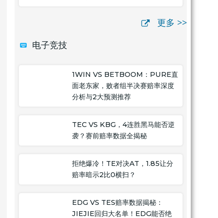
更多 >>
电子竞技
1WIN VS BETBOOM：PURE直
面老东家，败者组半决赛赔率深度
分析与2大预测推荐
TEC VS KBG，4连胜黑马能否逆
袭？赛前赔率数据全揭秘
拒绝爆冷！TE对决AT，1.85让分
赔率暗示2比0横扫？
EDG VS TES赔率数据揭秘：
JIEJIE回归大名单！EDG能否绝