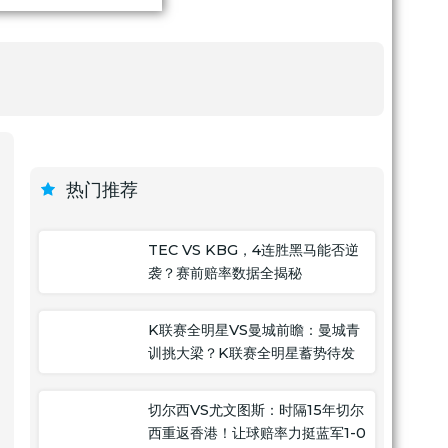
热门推荐
TEC VS KBG，4连胜黑马能否逆
袭？赛前赔率数据全揭秘
K联赛全明星VS曼城前瞻：曼城青
训挑大梁？K联赛全明星蓄势待发
切尔西VS尤文图斯：时隔15年切尔
西重返香港！让球赔率力挺蓝军1-0