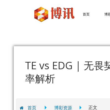
Skip
to
首页
博
content
TE vs EDG |
率解析
正文
首页
博彩资源