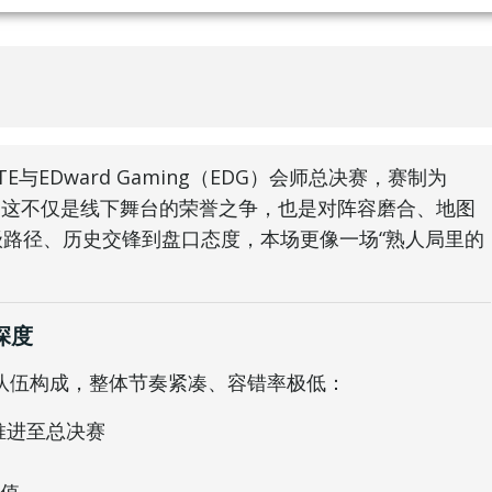
与EDward Gaming（EDG）会师总决赛，赛制为
说，这不仅是线下舞台的荣誉之争，也是对阵容磨合、地图
级路径、历史交锋到盘口态度，本场更像一场“熟人局里的
深度
队伍构成，整体节奏紧凑、容错率极低：
推进至总决赛
值