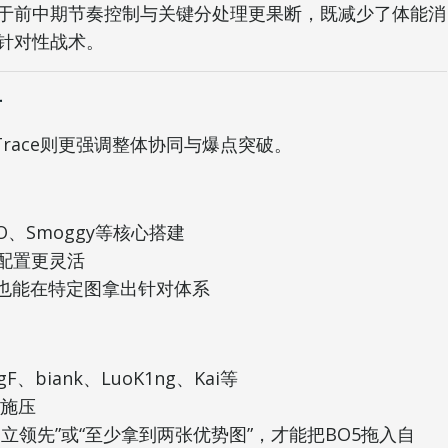
势在于前中期节奏控制与关键分处理更果断，既减少了体能消
针对性战术。
击
race则更强调整体协同与爆点突破。
OO、Smoggy等核心搭建
，配置更灵活
，也能在特定图拿出针对体系
F、biank、LuoK1ng、Kai等
施压
建立领先”或“至少拿到两张优势图”，才能把BO5拖入自