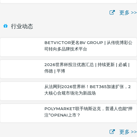
更多 >>
行业动态
BETVICTOR更名BV GROUP | 从传统博彩公
司转向多品牌技术平台
2026世界杯投注优惠汇总 | 持续更新 | 必威 |
伟德 | 平博
从法网到2026世界杯！BET365加速扩张，2
大核心合规市场沦为新战场
POLYMARKET联手纳斯达克，普通人也能“押
注”OPENAI上市？
更多 >>