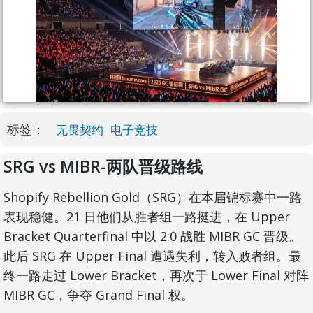
标签：
无畏契约
电子竞技
SRG vs MIBR-两队晋级路线
Shopify Rebellion Gold（SRG）在本届锦标赛中一路
表现稳健。21 日他们从胜者组一路挺进，在 Upper
Bracket Quarterfinal 中以 2:0 战胜 MIBR GC 晋级。
此后 SRG 在 Upper Final 遭遇失利，转入败者组。最
终一路走过 Lower Bracket，再次于 Lower Final 对阵
MIBR GC，争夺 Grand Final 权。