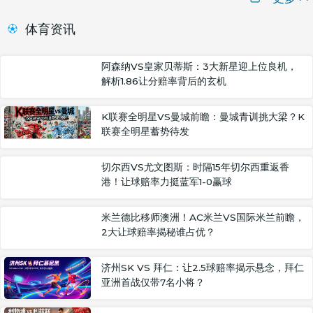
体育资讯
阿森纳VS皇家贝蒂斯：3大新星迎上位良机，
解析1.86让分赔率背后的玄机
K联赛全明星VS曼城前瞻：曼城青训挑大梁？K
联赛全明星蓄势待发
切尔西VS尤文图斯：时隔15年切尔西重返香
港！让球赔率力挺蓝军1-0赢球
米兰德比移师澳洲！AC米兰VS国际米兰前瞻，
2大让球赔率揭秘谁占优？
济州SK VS 拜仁：让2.5球赔率揭示悬念，拜仁
亚洲首战仅带7名小将？