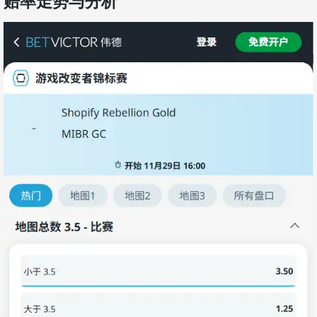
赔率走势与分析