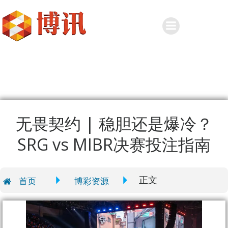
Skip
to
content
无畏契约 | 稳胆还是爆冷？
SRG vs MIBR决赛投注指南
正文
首页
博彩资源