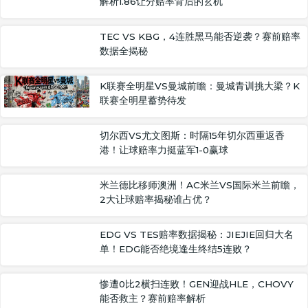
解析1.86让分赔率背后的玄机
TEC VS KBG，4连胜黑马能否逆袭？赛前赔率
数据全揭秘
K联赛全明星VS曼城前瞻：曼城青训挑大梁？K
联赛全明星蓄势待发
切尔西VS尤文图斯：时隔15年切尔西重返香
港！让球赔率力挺蓝军1-0赢球
米兰德比移师澳洲！AC米兰VS国际米兰前瞻，
2大让球赔率揭秘谁占优？
EDG VS TES赔率数据揭秘：JIEJIE回归大名
单！EDG能否绝境逢生终结5连败？
惨遭0比2横扫连败！GEN迎战HLE，CHOVY
能否救主？赛前赔率解析