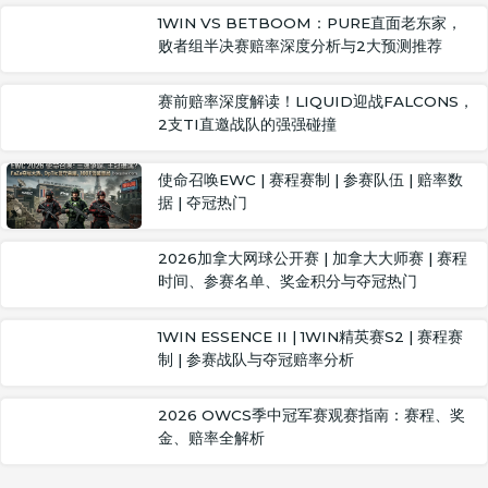
1WIN VS BETBOOM：PURE直面老东家，
败者组半决赛赔率深度分析与2大预测推荐
赛前赔率深度解读！LIQUID迎战FALCONS，
2支TI直邀战队的强强碰撞
使命召唤EWC | 赛程赛制 | 参赛队伍 | 赔率数
据 | 夺冠热门
2026加拿大网球公开赛 | 加拿大大师赛 | 赛程
时间、参赛名单、奖金积分与夺冠热门
1WIN ESSENCE II | 1WIN精英赛S2 | 赛程赛
制 | 参赛战队与夺冠赔率分析
2026 OWCS季中冠军赛观赛指南：赛程、奖
金、赔率全解析