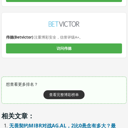
伟德(Betvictor)
注重博彩安全，信誉评级A+。
访问伟德
想查看更多排名？
查看完整博彩榜单
相关文章：
无畏契约MIBR对战AG.AL，2比0悬念有多大？最